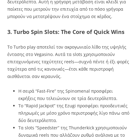
δευτερόλεπτα. Αυτή η γρήγορη μετάβαση είναι κλειδί για
παίκτες που μετρούν την επιτυχία από το πόσο γρήγορα
μπορούν να μετατρέψουν ένα στοίχημα σε κέρδος.
3. Turbo Spin Slots: The Core of Quick Wins
Το Turbo play αποτελεί τον ακρογωνιαίο λίθο της υψηλής
έντασης στο Vegasino. Αυτά τα slots χρησιμοποιούν
επιταχυνόμενες ταχύτητες reels—συχνά πέντε ή έξι φορές
ταχύτερα από τις κανονικές—έτσι κάθε περιστροφή
αισθάνεται σαν κεραυνός.
Η σειρά “Fast‑Fire” της Spinomenal προσφέρει
εκρήξεις που τελειώνουν σε τρία δευτερόλεπτα.
Το “Rapid Jackpot” της Ezugi προσφέρει προοδευτικές
πληρωμές με μέσο χρόνο περιστροφής λίγο πάνω από
δύο δευτερόλεπτα.
Τα slots “Speedster” της Thunderkick χρησιμοποιούν
δυναμικά reels που αλλάζουν ρυθμό ανάλογα με το