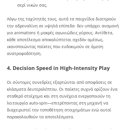
σερί νικών σας.
Λόγω της ταχύτητάς τους, αυτά τα παιχνίδια διατηρούν
την αδρεναλίνη σε υψηλά επίπεδα· δεν υπάρχει αναμονή
για animations ή μακρές αγωνιώδεις γύρους. Αντίθετα,
κάθε αποτέλεσμα αποκαλύπτεται σχεδόν αμέσως,
ικανοποιώντας παίκτες που ευδοκιμούν σε άμεση
ανατροφοδότηση.
4. Decision Speed in High‑Intensity Play
Οι σύντομες συνεδρίες εξαρτώνται από αποφάσεις σε
κλάσματα δευτερολέπτου. Οι παίκτες συχνά ορίζουν ένα
σταθερό στοίχημα και στη συνέχεια ενεργοποιούν τη
λειτουργία auto‑spin—επιτρέποντας στη μηχανή να
διαχειριστεί την τοποθέτηση στοιχημάτων ενώ αυτοί
παρακολουθούν τα αποτελέσματα.