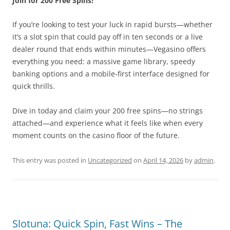
Join for 200 Free Spins!
If you’re looking to test your luck in rapid bursts—whether
it’s a slot spin that could pay off in ten seconds or a live
dealer round that ends within minutes—Vegasino offers
everything you need: a massive game library, speedy
banking options and a mobile‑first interface designed for
quick thrills.
Dive in today and claim your 200 free spins—no strings
attached—and experience what it feels like when every
moment counts on the casino floor of the future.
This entry was posted in
Uncategorized
on
April 14, 2026
by
admin
.
Slotuna: Quick Spin, Fast Wins – The