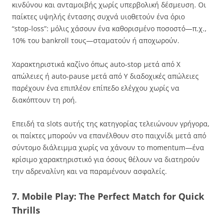
κινδύνου και ανταμοιβής χωρίς υπερβολική δέσμευση. Οι
παίκτες υψηλής έντασης συχνά υιοθετούν ένα όριο
“stop‑loss”: μόλις χάσουν ένα καθορισμένο ποσοστό—π.χ.,
10% του bankroll τους—σταματούν ή αποχωρούν.
Χαρακτηριστικά καζίνο όπως auto‑stop μετά από X
απώλειες ή auto‑pause μετά από Y διαδοχικές απώλειες
παρέχουν ένα επιπλέον επίπεδο ελέγχου χωρίς να
διακόπτουν τη ροή.
Επειδή τα slots αυτής της κατηγορίας τελειώνουν γρήγορα,
οι παίκτες μπορούν να επανέλθουν στο παιχνίδι μετά από
σύντομο διάλειμμα χωρίς να χάνουν το momentum—ένα
κρίσιμο χαρακτηριστικό για όσους θέλουν να διατηρούν
την αδρεναλίνη και να παραμένουν ασφαλείς.
7. Mobile Play: The Perfect Match for Quick
Thrills