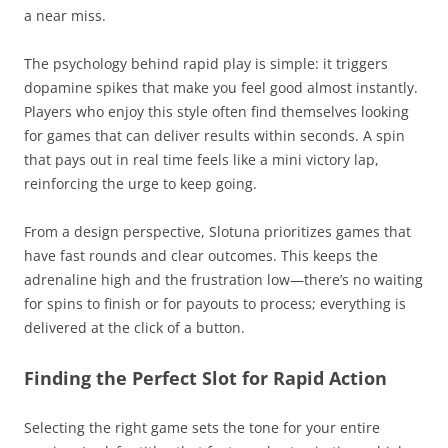
a near miss.
The psychology behind rapid play is simple: it triggers
dopamine spikes that make you feel good almost instantly.
Players who enjoy this style often find themselves looking
for games that can deliver results within seconds. A spin
that pays out in real time feels like a mini victory lap,
reinforcing the urge to keep going.
From a design perspective, Slotuna prioritizes games that
have fast rounds and clear outcomes. This keeps the
adrenaline high and the frustration low—there’s no waiting
for spins to finish or for payouts to process; everything is
delivered at the click of a button.
Finding the Perfect Slot for Rapid Action
Selecting the right game sets the tone for your entire