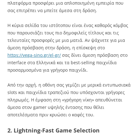
πλατφόρμα προσφέρει μια απλοποιημένη εμπειρία που
σας επιτρέπει να μπείτε άμεσα στη δράση.
Η κύρια σελίδα του ιστότοπου είναι ένας καθαρός κόμβος
που παρουσιάζει τους πιο δημοφιλείς τίτλους και τις
τελευταίες προσφορές με μια ματιά. Αν ψάχνετε για μια
άμεση πρόσβαση στην δράση, η επίσκεψη στο
https://vega-sino.gr/el-gr/
σας δίνει άμεση πρόσβαση στο
interface στα Ελληνικά και τα best‑selling παιχνίδια
προσαρμοσμένα για γρήγορο παιχνίδι.
Από την αρχή, η οθόνη σας γεμίζει με μερικά εντυπωσιακά
slots και παιχνίδια τραπεζιού που υπόσχονται γρήγορες
πληρωμές. Η έμφαση στη «γρήγορη νίκη» απευθύνεται
άμεσα στον gamer υψηλής έντασης που θέλει
αποτελέσματα πριν κρυώσει ο καφές του.
2. Lightning‑Fast Game Selection