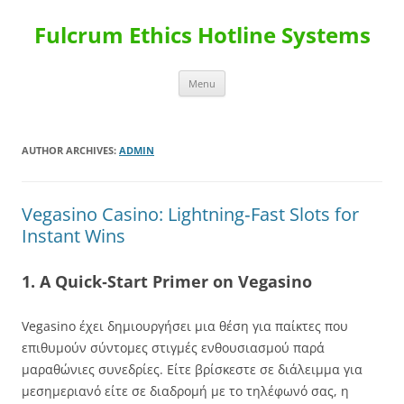
Skip
to
Fulcrum Ethics Hotline Systems
content
Menu
AUTHOR ARCHIVES:
ADMIN
Vegasino Casino: Lightning‑Fast Slots for
Instant Wins
1. A Quick‑Start Primer on Vegasino
Vegasino έχει δημιουργήσει μια θέση για παίκτες που
επιθυμούν σύντομες στιγμές ενθουσιασμού παρά
μαραθώνιες συνεδρίες. Είτε βρίσκεστε σε διάλειμμα για
μεσημεριανό είτε σε διαδρομή με το τηλέφωνό σας, η