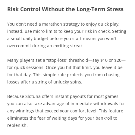
Risk Control Without the Long‑Term Stress
You don’t need a marathon strategy to enjoy quick play;
instead, use micro‑limits to keep your risk in check. Setting
a small daily budget before you start means you won’t
overcommit during an exciting streak.
Many players set a “stop‑loss” threshold—say $10 or $20—
for quick sessions. Once you hit that limit, you leave it be
for that day. This simple rule protects you from chasing
losses after a string of unlucky spins.
Because Slotuna offers instant payouts for most games,
you can also take advantage of immediate withdrawals for
any winnings that exceed your comfort level. This feature
eliminates the fear of waiting days for your bankroll to
replenish.