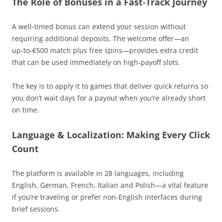
The Role of Bonuses in a Fast‑Track Journey
A well‑timed bonus can extend your session without
requiring additional deposits. The welcome offer—an
up‑to‑€500 match plus free spins—provides extra credit
that can be used immediately on high‑payoff slots.
The key is to apply it to games that deliver quick returns so
you don’t wait days for a payout when you’re already short
on time.
Language & Localization: Making Every Click
Count
The platform is available in 28 languages, including
English, German, French, Italian and Polish—a vital feature
if you’re traveling or prefer non‑English interfaces during
brief sessions.