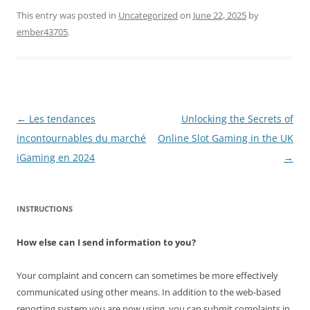
This entry was posted in
Uncategorized
on
June 22, 2025
by
ember43705
.
Post
←
Les tendances
Unlocking the Secrets of
navigation
incontournables du marché
Online Slot Gaming in the UK
iGaming en 2024
→
INSTRUCTIONS
How else can I send information to you?
Your complaint and concern can sometimes be more effectively
communicated using other means. In addition to the web-based
reporting system you are now using, you can submit complaints in