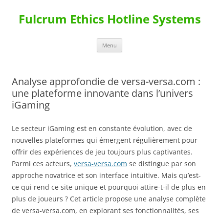
Skip
to
Fulcrum Ethics Hotline Systems
content
Menu
Analyse approfondie de versa-versa.com :
une plateforme innovante dans l’univers
iGaming
Le secteur iGaming est en constante évolution, avec de
nouvelles plateformes qui émergent régulièrement pour
offrir des expériences de jeu toujours plus captivantes.
Parmi ces acteurs,
versa-versa.com
se distingue par son
approche novatrice et son interface intuitive. Mais qu’est-
ce qui rend ce site unique et pourquoi attire-t-il de plus en
plus de joueurs ? Cet article propose une analyse complète
de versa-versa.com, en explorant ses fonctionnalités, ses