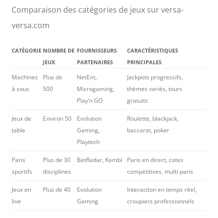
Comparaison des catégories de jeux sur versa-
versa.com
CATÉGORIE
NOMBRE DE
FOURNISSEURS
CARACTÉRISTIQUES
JEUX
PARTENAIRES
PRINCIPALES
Machines
Plus de
NetEnt,
Jackpots progressifs,
à sous
500
Microgaming,
thèmes variés, tours
Play’n GO
gratuits
Jeux de
Environ 50
Evolution
Roulette, blackjack,
table
Gaming,
baccarat, poker
Playtech
Paris
Plus de 30
BetRadar, Kambi
Paris en direct, cotes
sportifs
disciplines
compétitives, multi paris
Jeux en
Plus de 40
Evolution
Interaction en temps réel,
live
Gaming
croupiers professionnels