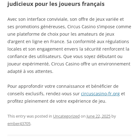
judicieux pour les joueurs français
Avec son interface conviviale, son offre de jeux variée et
ses promotions généreuses, Circus Casino s’impose comme
une plateforme de choix pour les amateurs de jeux
d’argent en ligne en France. Sa conformité aux régulations
locales et son engagement envers la sécurité renforcent la
confiance des utilisateurs. Que vous soyez débutant ou
joueur expérimenté, Circus Casino offre un environnement
adapté à vos attentes.
Pour approfondir votre connaissance et bénéficier de
conseils exclusifs, rendez-vous sur
circuscasino-fr.org
et
profitez pleinement de votre expérience de jeu.
This entry was posted in
Uncategorized
on
June 22, 2025
by
ember43705
.