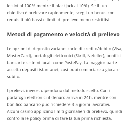
le slot al 100 % mentre il blackjack al 10 %). Se il tuo
obiettivo è prelevare rapidamente, scegli un bonus con
requisiti più bassi e limiti di prelievo meno restrittivi.
Metodi di pagamento e velocità di prelievo
Le opzioni di deposito variano: carte di credito/debito (Visa,
MasterCard), portafogli elettronici (Skrill, Neteller), bonifici
bancari e sistemi locali come PostePay. La maggior parte
accetta depositi istantanei, così puoi cominciare a giocare
subito.
I prelievi, invece, dipendono dal metodo scelto. Con i
portafogli elettronici il denaro arriva in 24 h, mentre con
bonifico bancario può richiedere 3‑5 giorni lavorativi.
Alcuni casinò applicano limiti giornalieri di prelievo, quindi
controlla le policy prima di fare la tua prima richiesta.