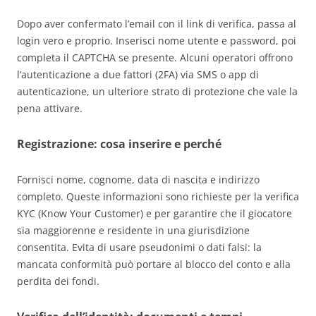
Dopo aver confermato l’email con il link di verifica, passa al
login vero e proprio. Inserisci nome utente e password, poi
completa il CAPTCHA se presente. Alcuni operatori offrono
l’autenticazione a due fattori (2FA) via SMS o app di
autenticazione, un ulteriore strato di protezione che vale la
pena attivare.
Registrazione: cosa inserire e perché
Fornisci nome, cognome, data di nascita e indirizzo
completo. Queste informazioni sono richieste per la verifica
KYC (Know Your Customer) e per garantire che il giocatore
sia maggiorenne e residente in una giurisdizione
consentita. Evita di usare pseudonimi o dati falsi: la
mancata conformità può portare al blocco del conto e alla
perdita dei fondi.