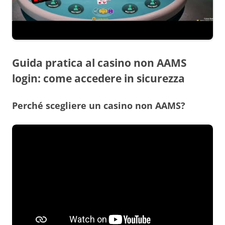
Guida pratica al casino non AAMS
login: come accedere in sicurezza
Perché scegliere un casino non AAMS?