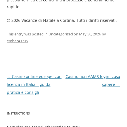
rapido.
© 2026 Vacanze di Natale a Cortina. Tutti i diritti riservati.
This entry was posted in
Uncategorized
on
May 30, 2026
by
ember43705
.
Post
←
Casino online europei con
Casino non AAMS login: cosa
navigation
licenza in Italia – guida
sapere
→
pratica e consigli
INSTRUCTIONS