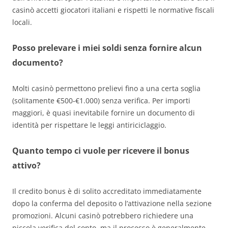
casinò accetti giocatori italiani e rispetti le normative fiscali
locali.
Posso prelevare i miei soldi senza fornire alcun
documento?
Molti casinò permettono prelievi fino a una certa soglia
(solitamente €500‑€1.000) senza verifica. Per importi
maggiori, è quasi inevitabile fornire un documento di
identità per rispettare le leggi antiriciclaggio.
Quanto tempo ci vuole per ricevere il bonus
attivo?
Il credito bonus è di solito accreditato immediatamente
dopo la conferma del deposito o l’attivazione nella sezione
promozioni. Alcuni casinò potrebbero richiedere una
piccola verifica del conto, ma il processo è generalmente