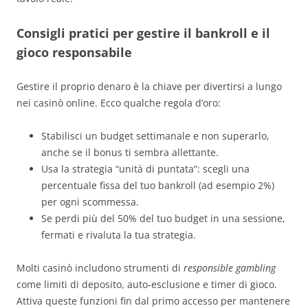
Consigli pratici per gestire il bankroll e il
gioco responsabile
Gestire il proprio denaro è la chiave per divertirsi a lungo
nei casinò online. Ecco qualche regola d’oro:
Stabilisci un budget settimanale e non superarlo,
anche se il bonus ti sembra allettante.
Usa la strategia “unità di puntata”: scegli una
percentuale fissa del tuo bankroll (ad esempio 2%)
per ogni scommessa.
Se perdi più del 50% del tuo budget in una sessione,
fermati e rivaluta la tua strategia.
Molti casinò includono strumenti di
responsible gambling
come limiti di deposito, auto‑esclusione e timer di gioco.
Attiva queste funzioni fin dal primo accesso per mantenere