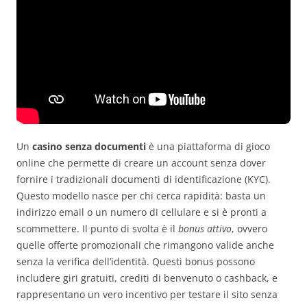
Un
casino senza documenti
è una piattaforma di gioco
online che permette di creare un account senza dover
fornire i tradizionali documenti di identificazione (KYC).
Questo modello nasce per chi cerca rapidità: basta un
indirizzo email o un numero di cellulare e si è pronti a
scommettere. Il punto di svolta è il
bonus attivo
, ovvero
quelle offerte promozionali che rimangono valide anche
senza la verifica dell’identità. Questi bonus possono
includere giri gratuiti, crediti di benvenuto o cashback, e
rappresentano un vero incentivo per testare il sito senza