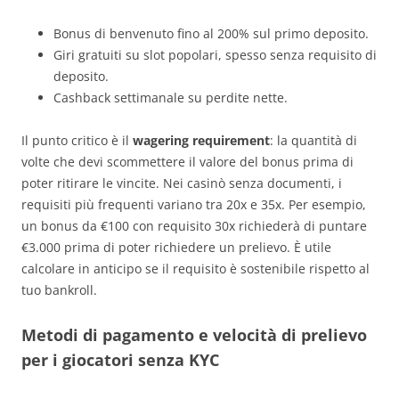
Bonus di benvenuto fino al 200% sul primo deposito.
Giri gratuiti su slot popolari, spesso senza requisito di
deposito.
Cashback settimanale su perdite nette.
Il punto critico è il
wagering requirement
: la quantità di
volte che devi scommettere il valore del bonus prima di
poter ritirare le vincite. Nei casinò senza documenti, i
requisiti più frequenti variano tra 20x e 35x. Per esempio,
un bonus da €100 con requisito 30x richiederà di puntare
€3.000 prima di poter richiedere un prelievo. È utile
calcolare in anticipo se il requisito è sostenibile rispetto al
tuo bankroll.
Metodi di pagamento e velocità di prelievo
per i giocatori senza KYC