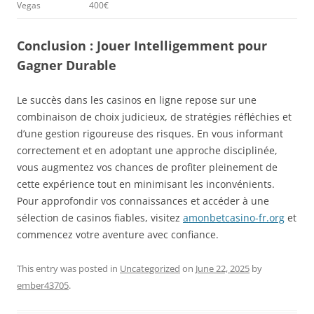
Vegas
400€
Conclusion : Jouer Intelligemment pour
Gagner Durable
Le succès dans les casinos en ligne repose sur une
combinaison de choix judicieux, de stratégies réfléchies et
d’une gestion rigoureuse des risques. En vous informant
correctement et en adoptant une approche disciplinée,
vous augmentez vos chances de profiter pleinement de
cette expérience tout en minimisant les inconvénients.
Pour approfondir vos connaissances et accéder à une
sélection de casinos fiables, visitez
amonbetcasino-fr.org
et
commencez votre aventure avec confiance.
This entry was posted in
Uncategorized
on
June 22, 2025
by
ember43705
.