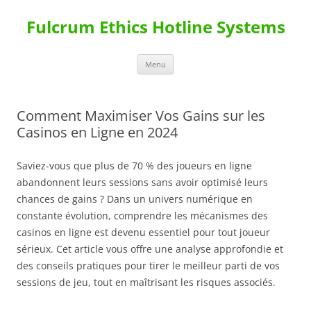
Skip
to
Fulcrum Ethics Hotline Systems
content
Menu
Comment Maximiser Vos Gains sur les
Casinos en Ligne en 2024
Saviez-vous que plus de 70 % des joueurs en ligne
abandonnent leurs sessions sans avoir optimisé leurs
chances de gains ? Dans un univers numérique en
constante évolution, comprendre les mécanismes des
casinos en ligne est devenu essentiel pour tout joueur
sérieux. Cet article vous offre une analyse approfondie et
des conseils pratiques pour tirer le meilleur parti de vos
sessions de jeu, tout en maîtrisant les risques associés.