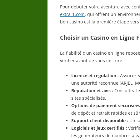
Pour débuter votre aventure avec con
extra-1.com
, qui offrent un environne
bon casino est la première étape vers
Choisir un Casino en Ligne Fi
La fiabilité d’un casino en ligne repos
vérifier avant de vous inscrire :
Licence et régulation :
Assurez-v
une autorité reconnue (ARJEL, M
Réputation et avis :
Consultez le
sites spécialisés.
Options de paiement sécurisées
de dépôt et retrait rapides et sû
Support client disponible :
Un se
Logiciels et jeux certifiés :
Vérifi
les générateurs de nombres aléa