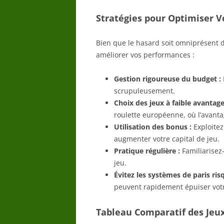
Stratégies pour Optimiser V
Bien que le hasard soit omniprésent 
améliorer vos performances :
Gestion rigoureuse du budget :
scrupuleusement.
Choix des jeux à faible avantag
roulette européenne, où l’avanta
Utilisation des bonus :
Exploitez
augmenter votre capital de jeu.
Pratique régulière :
Familiarisez-
jeu.
Évitez les systèmes de paris ris
peuvent rapidement épuiser votr
Tableau Comparatif des Jeu