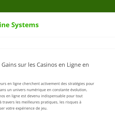
line Systems
ains sur les Casinos en Ligne en
eurs en ligne cherchent activement des stratégies pour
ans un univers numérique en constante évolution,
os en ligne est devenu indispensable pour tout
à travers les meilleures pratiques, les risques à
ser votre expérience de jeu.