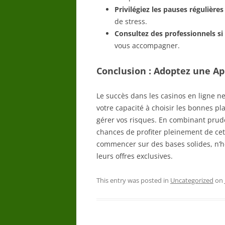
Privilégiez les pauses régulières 
de stress.
Consultez des professionnels si 
vous accompagner.
Conclusion : Adoptez une A
Le succès dans les casinos en ligne 
votre capacité à choisir les bonnes pl
gérer vos risques. En combinant prud
chances de profiter pleinement de cet
commencer sur des bases solides, n’hé
leurs offres exclusives.
This entry was posted in
Uncategorized
on