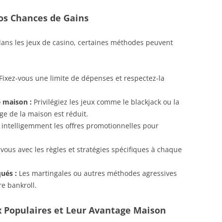
os Chances de Gains
dans les jeux de casino, certaines méthodes peuvent
Fixez-vous une limite de dépenses et respectez-la
e maison :
Privilégiez les jeux comme le blackjack ou la
ge de la maison est réduit.
 intelligemment les offres promotionnelles pour
vous avec les règles et stratégies spécifiques à chaque
qués :
Les martingales ou autres méthodes agressives
e bankroll.
x Populaires et Leur Avantage Maison