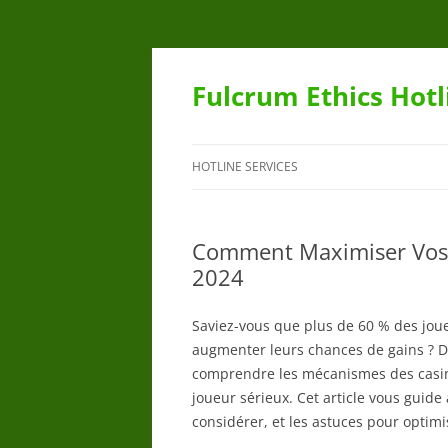
Skip
to
content
Fulcrum Ethics Hot
HOTLINE SERVICES
Comment Maximiser Vos G
2024
Saviez-vous que plus de 60 % des jou
augmenter leurs chances de gains ? D
comprendre les mécanismes des casin
joueur sérieux. Cet article vous guide 
considérer, et les astuces pour optimi