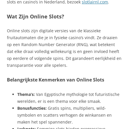
slots en casino’s in Nederland, bezoek
slotlairnl.com
.
Wat Zijn Online Slots?
Online slots zijn digitale versies van de klassieke
fruitautomaten die je in fysieke casino’s vindt. Ze draaien
op een Random Number Generator (RNG), wat betekent
dat elke draai volledig willekeurig is en geen invloed heeft
op eerdere of volgende spins. Dit garandeert eerlijkheid en
transparantie voor alle spelers.
Belangrijkste Kenmerken van Online Slots
Thema’s:
Van Egyptische mythologie tot futuristische
werelden, er is een thema voor elke smaak.
Bonusfuncties:
Gratis spins, multipliers, wild-
symbolen en scatters verhogen de winkansen en
maken het spel spannender.
Jackpots:
Sommige slots bieden progressieve