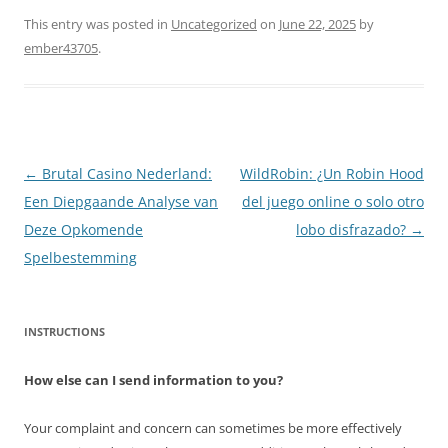
This entry was posted in
Uncategorized
on
June 22, 2025
by
ember43705
.
Post
←
Brutal Casino Nederland:
WildRobin: ¿Un Robin Hood
navigation
Een Diepgaande Analyse van
del juego online o solo otro
Deze Opkomende
lobo disfrazado?
→
Spelbestemming
INSTRUCTIONS
How else can I send information to you?
Your complaint and concern can sometimes be more effectively