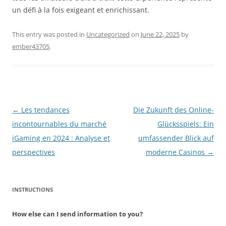
un défi à la fois exigeant et enrichissant.
This entry was posted in
Uncategorized
on
June 22, 2025
by
ember43705
.
Post
←
Les tendances
Die Zukunft des Online-
navigation
incontournables du marché
Glücksspiels: Ein
iGaming en 2024 : Analyse et
umfassender Blick auf
perspectives
moderne Casinos
→
INSTRUCTIONS
How else can I send information to you?