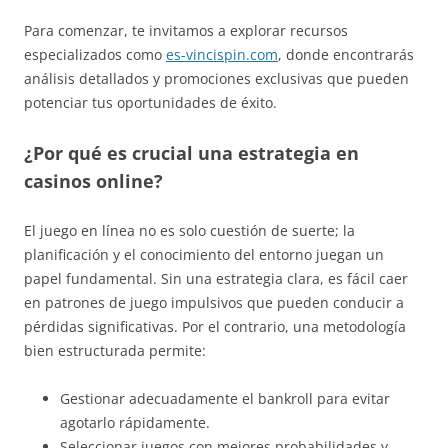
Para comenzar, te invitamos a explorar recursos
especializados como
es-vincispin.com
, donde encontrarás
análisis detallados y promociones exclusivas que pueden
potenciar tus oportunidades de éxito.
¿Por qué es crucial una estrategia en
casinos online?
El juego en línea no es solo cuestión de suerte; la
planificación y el conocimiento del entorno juegan un
papel fundamental. Sin una estrategia clara, es fácil caer
en patrones de juego impulsivos que pueden conducir a
pérdidas significativas. Por el contrario, una metodología
bien estructurada permite:
Gestionar adecuadamente el bankroll para evitar
agotarlo rápidamente.
Seleccionar juegos con mejores probabilidades y