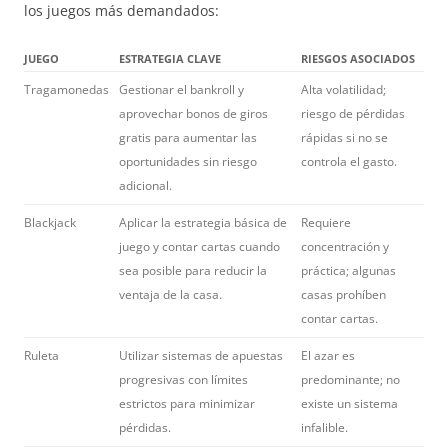
los juegos más demandados:
JUEGO
ESTRATEGIA CLAVE
RIESGOS ASOCIADOS
Tragamonedas
Gestionar el bankroll y
Alta volatilidad;
aprovechar bonos de giros
riesgo de pérdidas
gratis para aumentar las
rápidas si no se
oportunidades sin riesgo
controla el gasto.
adicional.
Blackjack
Aplicar la estrategia básica de
Requiere
juego y contar cartas cuando
concentración y
sea posible para reducir la
práctica; algunas
ventaja de la casa.
casas prohíben
contar cartas.
Ruleta
Utilizar sistemas de apuestas
El azar es
progresivas con límites
predominante; no
estrictos para minimizar
existe un sistema
pérdidas.
infalible.