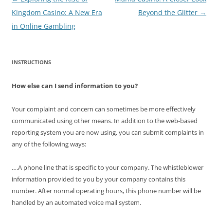
navigation
Kingdom Casino: A New Era
Beyond the Glitter
→
in Online Gambling
INSTRUCTIONS
How else can I send information to you?
Your complaint and concern can sometimes be more effectively
communicated using other means. In addition to the web-based
reporting system you are now using, you can submit complaints in
any of the following ways:
….A phone line that is specific to your company. The whistleblower
information provided to you by your company contains this
number. After normal operating hours, this phone number will be
handled by an automated voice mail system.