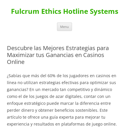
Skip
to
Fulcrum Ethics Hotline Systems
content
Menu
Descubre las Mejores Estrategias para
Maximizar tus Ganancias en Casinos
Online
¿Sabías que más del 60% de los jugadores en casinos en
línea no utilizan estrategias efectivas para optimizar sus
ganancias? En un mercado tan competitivo y dinámico
como el de los juegos de azar digitales, contar con un
enfoque estratégico puede marcar la diferencia entre
perder dinero y obtener beneficios sostenibles. Este
artículo te ofrece una guía experta para mejorar tu
experiencia y resultados en plataformas de juego online.