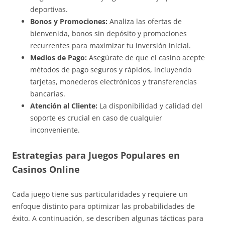
deportivas.
Bonos y Promociones:
Analiza las ofertas de
bienvenida, bonos sin depósito y promociones
recurrentes para maximizar tu inversión inicial.
Medios de Pago:
Asegúrate de que el casino acepte
métodos de pago seguros y rápidos, incluyendo
tarjetas, monederos electrónicos y transferencias
bancarias.
Atención al Cliente:
La disponibilidad y calidad del
soporte es crucial en caso de cualquier
inconveniente.
Estrategias para Juegos Populares en
Casinos Online
Cada juego tiene sus particularidades y requiere un
enfoque distinto para optimizar las probabilidades de
éxito. A continuación, se describen algunas tácticas para