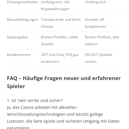
Zahlungsmethoden
Umfangreich, inkl.
Umfangreich
Kryptowährungen
Bonusbedingungen
Transparenter und fairer
Variabel, oft
Umsatz
komplizierter
Spielangebot
Breites Portfolio, solide
Breites Portfolio, teils
Qualität
exklusiv
Kundenservice
24/7 Live-Chat, FAQ gut
Oft 24/7, Qualität
strukturiert
variiert
FAQ – Häufige Fragen neuer und erfahrener
Spieler
1. Ist 1win seriös und sicher?
Ja, das Casino arbeitet mit aktuellen
Verschlüsselungstechnologien und besitzt gültige
Lizenzen, die faire Spiele und sicheren Umgang mit Daten
garantieren.