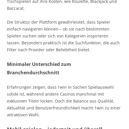
Tischspielen auf ihre Kosten, wie Roulette, Blackjack und
Baccarat.
Die Struktur der Plattform gewährleistet, dass Spieler
einfach navigieren können – ob sie nach bestimmten
Spielen suchen oder sich von Kategorien inspirieren
lassen. Besonders praktisch ist die Suchfunktion, die auch
Filter nach Provider oder Beliebtheit bietet.
Minimaler Unterschied zum
Branchendurchschnitt
Erfahrungen zeigen, dass 1win in Sachen Spielauswahl
solide ist, während andere Casinos manchmal mit
exklusiven Titeln locken. Doch die Balance aus Qualität,
Aktualität und Benutzerfreundlichkeit macht 1win zu einer
attraktiven Wahl.