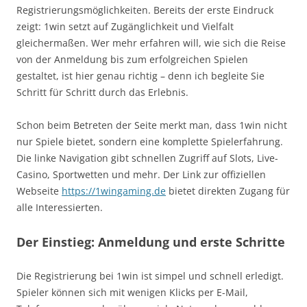
Registrierungsmöglichkeiten. Bereits der erste Eindruck
zeigt: 1win setzt auf Zugänglichkeit und Vielfalt
gleichermaßen. Wer mehr erfahren will, wie sich die Reise
von der Anmeldung bis zum erfolgreichen Spielen
gestaltet, ist hier genau richtig – denn ich begleite Sie
Schritt für Schritt durch das Erlebnis.
Schon beim Betreten der Seite merkt man, dass 1win nicht
nur Spiele bietet, sondern eine komplette Spielerfahrung.
Die linke Navigation gibt schnellen Zugriff auf Slots, Live-
Casino, Sportwetten und mehr. Der Link zur offiziellen
Webseite
https://1wingaming.de
bietet direkten Zugang für
alle Interessierten.
Der Einstieg: Anmeldung und erste Schritte
Die Registrierung bei 1win ist simpel und schnell erledigt.
Spieler können sich mit wenigen Klicks per E-Mail,