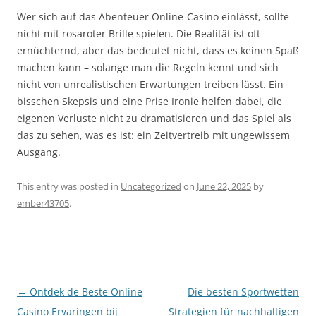
Wer sich auf das Abenteuer Online-Casino einlässt, sollte
nicht mit rosaroter Brille spielen. Die Realität ist oft
ernüchternd, aber das bedeutet nicht, dass es keinen Spaß
machen kann – solange man die Regeln kennt und sich
nicht von unrealistischen Erwartungen treiben lässt. Ein
bisschen Skepsis und eine Prise Ironie helfen dabei, die
eigenen Verluste nicht zu dramatisieren und das Spiel als
das zu sehen, was es ist: ein Zeitvertreib mit ungewissem
Ausgang.
This entry was posted in
Uncategorized
on
June 22, 2025
by
ember43705
.
Post
←
Ontdek de Beste Online
Die besten Sportwetten
navigation
Casino Ervaringen bij
Strategien für nachhaltigen