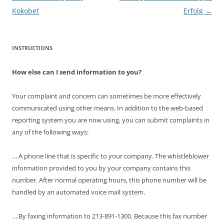
Kokobet
Erfolg
→
INSTRUCTIONS
How else can I send information to you?
Your complaint and concern can sometimes be more effectively
communicated using other means. In addition to the web-based
reporting system you are now using, you can submit complaints in
any of the following ways:
….A phone line that is specific to your company. The whistleblower
information provided to you by your company contains this
number. After normal operating hours, this phone number will be
handled by an automated voice mail system.
….By faxing information to 213-891-1300. Because this fax number