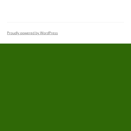
Proudly powered by WordPress