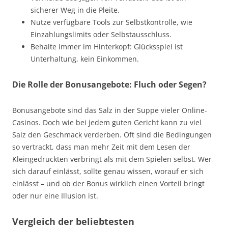
sicherer Weg in die Pleite.
Nutze verfügbare Tools zur Selbstkontrolle, wie
Einzahlungslimits oder Selbstausschluss.
Behalte immer im Hinterkopf: Glücksspiel ist
Unterhaltung, kein Einkommen.
Die Rolle der Bonusangebote: Fluch oder Segen?
Bonusangebote sind das Salz in der Suppe vieler Online-
Casinos. Doch wie bei jedem guten Gericht kann zu viel
Salz den Geschmack verderben. Oft sind die Bedingungen
so vertrackt, dass man mehr Zeit mit dem Lesen der
Kleingedruckten verbringt als mit dem Spielen selbst. Wer
sich darauf einlässt, sollte genau wissen, worauf er sich
einlässt – und ob der Bonus wirklich einen Vorteil bringt
oder nur eine Illusion ist.
Vergleich der beliebtesten