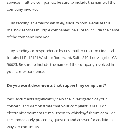
services multiple companies, be sure to include the name of the
company involved.
….By sending an email to whistle@fulcrum.com. Because this
mailbox services multiple companies, be sure to include the name
of the company involved.
….By sending correspondence by U.S. mail to Fulcrum Financial
Inquiry LLP, 12121 Wilshire Boulevard, Suite 810, Los Angeles, CA
90025. Be sure to include the name of the company involved in
your correspondence.
Do you want documents that support my complaint?
Yes! Documents significantly help the investigation of your
concern, and demonstrate that your complaint is real. For
electronic documents e-mail them to whistle@fulcrum.com. See
the immediately preceding question and answer for additional
ways to contact us.