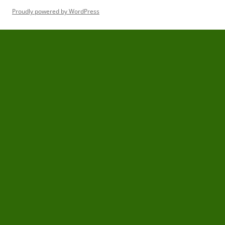
Proudly powered by WordPress