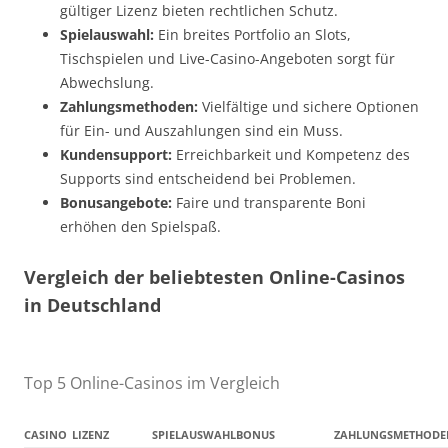
gültiger Lizenz bieten rechtlichen Schutz.
Spielauswahl:
Ein breites Portfolio an Slots,
Tischspielen und Live-Casino-Angeboten sorgt für
Abwechslung.
Zahlungsmethoden:
Vielfältige und sichere Optionen
für Ein- und Auszahlungen sind ein Muss.
Kundensupport:
Erreichbarkeit und Kompetenz des
Supports sind entscheidend bei Problemen.
Bonusangebote:
Faire und transparente Boni
erhöhen den Spielspaß.
Vergleich der beliebtesten Online-Casinos
in Deutschland
Top 5 Online-Casinos im Vergleich
CASINO
LIZENZ
SPIELAUSWAHL
BONUS
ZAHLUNGSMETHODE