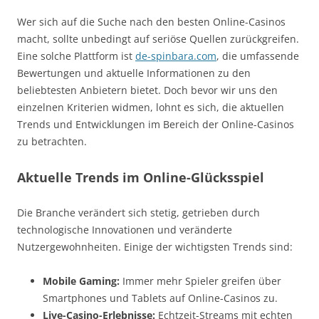
Wer sich auf die Suche nach den besten Online-Casinos
macht, sollte unbedingt auf seriöse Quellen zurückgreifen.
Eine solche Plattform ist
de-spinbara.com
, die umfassende
Bewertungen und aktuelle Informationen zu den
beliebtesten Anbietern bietet. Doch bevor wir uns den
einzelnen Kriterien widmen, lohnt es sich, die aktuellen
Trends und Entwicklungen im Bereich der Online-Casinos
zu betrachten.
Aktuelle Trends im Online-Glücksspiel
Die Branche verändert sich stetig, getrieben durch
technologische Innovationen und veränderte
Nutzergewohnheiten. Einige der wichtigsten Trends sind:
Mobile Gaming:
Immer mehr Spieler greifen über
Smartphones und Tablets auf Online-Casinos zu.
Live-Casino-Erlebnisse:
Echtzeit-Streams mit echten