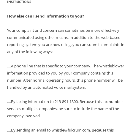
INSTRUCTIONS
How else can I send information to you?
Your complaint and concern can sometimes be more effectively
communicated using other means. In addition to the web-based
reporting system you are now using, you can submit complaints in
any of the following ways:
….A phone line that is specific to your company. The whistleblower
information provided to you by your company contains this
number. After normal operating hours, this phone number will be
handled by an automated voice mail system.
….By faxing information to 213-891-1300. Because this fax number
services multiple companies, be sure to include the name of the
company involved.
….By sending an email to whistle@fulcrum.com. Because this