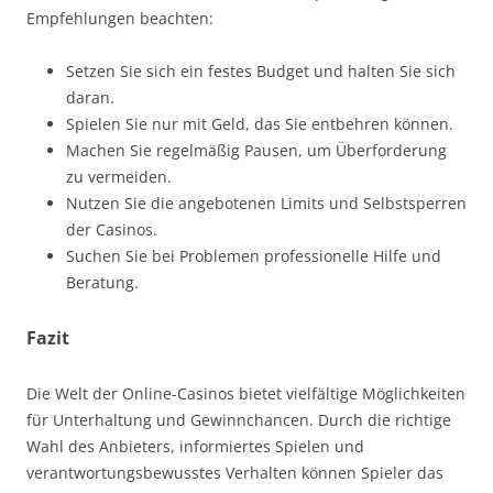
Empfehlungen beachten:
Setzen Sie sich ein festes Budget und halten Sie sich
daran.
Spielen Sie nur mit Geld, das Sie entbehren können.
Machen Sie regelmäßig Pausen, um Überforderung
zu vermeiden.
Nutzen Sie die angebotenen Limits und Selbstsperren
der Casinos.
Suchen Sie bei Problemen professionelle Hilfe und
Beratung.
Fazit
Die Welt der Online-Casinos bietet vielfältige Möglichkeiten
für Unterhaltung und Gewinnchancen. Durch die richtige
Wahl des Anbieters, informiertes Spielen und
verantwortungsbewusstes Verhalten können Spieler das