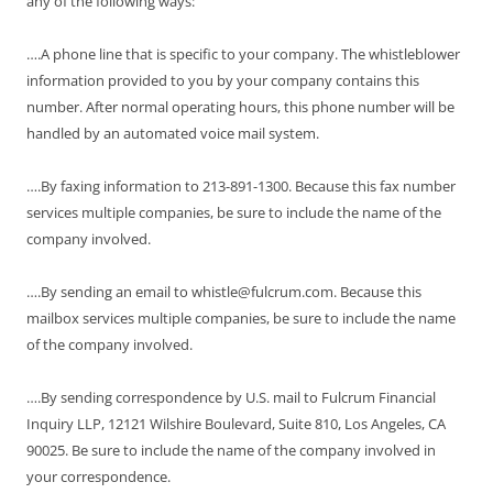
any of the following ways:
….A phone line that is specific to your company. The whistleblower
information provided to you by your company contains this
number. After normal operating hours, this phone number will be
handled by an automated voice mail system.
….By faxing information to 213-891-1300. Because this fax number
services multiple companies, be sure to include the name of the
company involved.
….By sending an email to whistle@fulcrum.com. Because this
mailbox services multiple companies, be sure to include the name
of the company involved.
….By sending correspondence by U.S. mail to Fulcrum Financial
Inquiry LLP, 12121 Wilshire Boulevard, Suite 810, Los Angeles, CA
90025. Be sure to include the name of the company involved in
your correspondence.