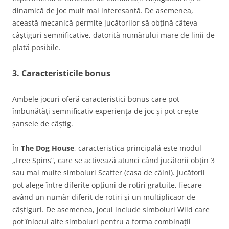
dinamică de joc mult mai interesantă. De asemenea,
această mecanică permite jucătorilor să obțină câteva
câștiguri semnificative, datorită numărului mare de linii de
plată posibile.
3. Caracteristicile bonus
Ambele jocuri oferă caracteristici bonus care pot
îmbunătăți semnificativ experiența de joc și pot crește
șansele de câștig.
În
The Dog House
, caracteristica principală este modul
„Free Spins”, care se activează atunci când jucătorii obțin 3
sau mai multe simboluri Scatter (casa de câini). Jucătorii
pot alege între diferite opțiuni de rotiri gratuite, fiecare
având un număr diferit de rotiri și un multiplicaor de
câștiguri. De asemenea, jocul include simboluri Wild care
pot înlocui alte simboluri pentru a forma combinații