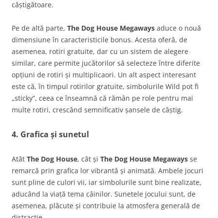
câștigătoare.
Pe de altă parte,
The Dog House Megaways
aduce o nouă
dimensiune în caracteristicile bonus. Acesta oferă, de
asemenea, rotiri gratuite, dar cu un sistem de alegere
similar, care permite jucătorilor să selecteze între diferite
opțiuni de rotiri și multiplicaori. Un alt aspect interesant
este că, în timpul rotirilor gratuite, simbolurile Wild pot fi
„sticky”, ceea ce înseamnă că rămân pe role pentru mai
multe rotiri, crescând semnificativ șansele de câștig.
4. Grafica și sunetul
Atât
The Dog House
, cât și
The Dog House Megaways
se
remarcă prin grafica lor vibrantă și animată. Ambele jocuri
sunt pline de culori vii, iar simbolurile sunt bine realizate,
aducând la viață tema câinilor. Sunetele jocului sunt, de
asemenea, plăcute și contribuie la atmosfera generală de
distracție.