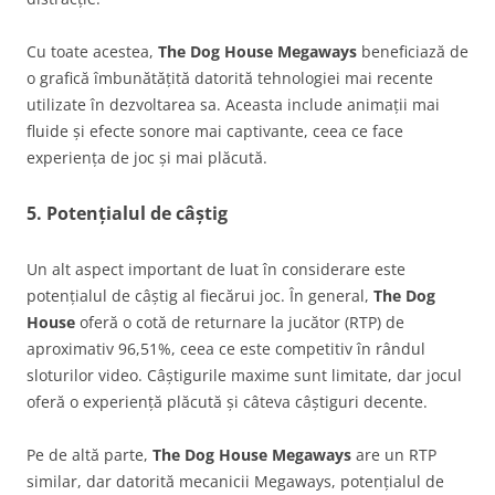
Cu toate acestea,
The Dog House Megaways
beneficiază de
o grafică îmbunătățită datorită tehnologiei mai recente
utilizate în dezvoltarea sa. Aceasta include animații mai
fluide și efecte sonore mai captivante, ceea ce face
experiența de joc și mai plăcută.
5. Potențialul de câștig
Un alt aspect important de luat în considerare este
potențialul de câștig al fiecărui joc. În general,
The Dog
House
oferă o cotă de returnare la jucător (RTP) de
aproximativ 96,51%, ceea ce este competitiv în rândul
sloturilor video. Câștigurile maxime sunt limitate, dar jocul
oferă o experiență plăcută și câteva câștiguri decente.
Pe de altă parte,
The Dog House Megaways
are un RTP
similar, dar datorită mecanicii Megaways, potențialul de