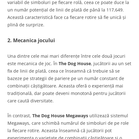
variabil de simboluri pe fiecare rolă, ceea ce poate duce la
un număr potențial de linii de plată de până la 117,649.
Această caracteristică face ca fiecare rotire să fie unică și
plină de surprize.
2. Mecanica jocului
Una dintre cele mai mari diferențe între cele două jocuri
este mecanica de joc. În
The Dog House
, jucătorii au un set
fix de linii de plată, ceea ce înseamnă că trebuie să se
bazeze pe strategii de pariere pe un număr constant de
combinații câștigătoare. Aceasta oferă o experiență mai
tradițională, dar poate deveni monotonă pentru jucătorii
care caută diversitate.
În contrast,
The Dog House Megaways
utilizează sistemul
Megaways, care schimbă numărul de simboluri de pe role
la fiecare rotire. Aceasta înseamnă că jucătorii pot
experimenta o varietate de combinații câștigătoare și o