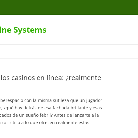
line Systems
os casinos en línea: ¿realmente
ciberespacio con la misma sutileza que un jugador
, ¿qué hay detrás de esa fachada brillante y esas
ados de un sueño febril? Antes de lanzarte a la
tazo crítico a lo que ofrecen realmente estas