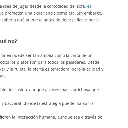
la idea de jugar desde la comodidad del sofá,
es-
que prometen una experiencia completa. Sin embargo,
or saber a qué atenerse antes de dejarse llevar por la
qué no?
 línea puede ser tan amplia como la carta de un
todos los platos son para todos los paladares. Desde
r y la ruleta, la oferta es tentadora, pero la calidad y
an.
ible del casino, aunque a veces más caprichosa que
a y baccarat, donde la estrategia puede marcar la
efieren la interacción humana, aunque sea a través de