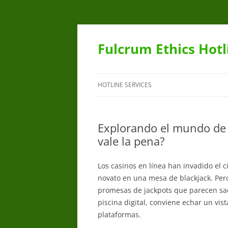
Skip
to
content
Fulcrum Ethics Hot
HOTLINE SERVICES
Explorando el mundo de l
vale la pena?
Los casinos en línea han invadido el 
novato en una mesa de blackjack. Pero
promesas de jackpots que parecen sac
piscina digital, conviene echar un vis
plataformas.