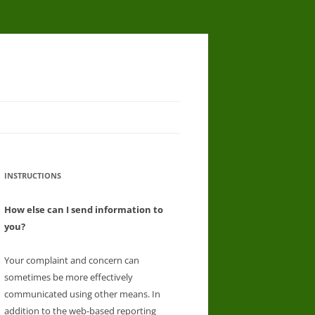
INSTRUCTIONS
How else can I send information to
you?
Your complaint and concern can
sometimes be more effectively
communicated using other means. In
addition to the web-based reporting