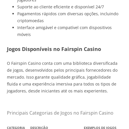
Suporte ao cliente eficiente e disponível 24/7
Pagamentos rápidos com diversas opções, incluindo
criptomoedas
Interface amigável e compatível com dispositivos
móveis
Jogos Disponíveis no Fairspin Casino
O Fairspin Casino conta com uma biblioteca diversificada
de jogos, desenvolvidos pelos principais fornecedores do
mercado. Isso garante qualidade gráfica, jogabilidade
fluida e uma experiência imersiva para todos os tipos de
jogadores, desde iniciantes até os mais experientes.
Principais Categorias de Jogos no Fairspin Casino
CATEGORIA
DESCRIÇÃO
EXEMPLOS DE JOGOS