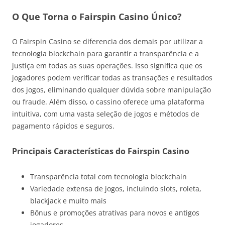
O Que Torna o Fairspin Casino Único?
O Fairspin Casino se diferencia dos demais por utilizar a
tecnologia blockchain para garantir a transparência e a
justiça em todas as suas operações. Isso significa que os
jogadores podem verificar todas as transações e resultados
dos jogos, eliminando qualquer dúvida sobre manipulação
ou fraude. Além disso, o cassino oferece uma plataforma
intuitiva, com uma vasta seleção de jogos e métodos de
pagamento rápidos e seguros.
Principais Características do Fairspin Casino
Transparência total com tecnologia blockchain
Variedade extensa de jogos, incluindo slots, roleta,
blackjack e muito mais
Bônus e promoções atrativas para novos e antigos
jogadores