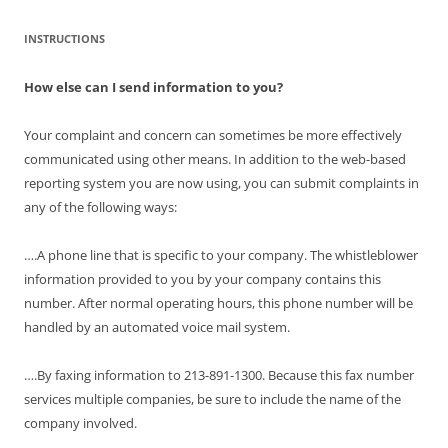
INSTRUCTIONS
How else can I send information to you?
Your complaint and concern can sometimes be more effectively
communicated using other means. In addition to the web-based
reporting system you are now using, you can submit complaints in
any of the following ways:
….A phone line that is specific to your company. The whistleblower
information provided to you by your company contains this
number. After normal operating hours, this phone number will be
handled by an automated voice mail system.
….By faxing information to 213-891-1300. Because this fax number
services multiple companies, be sure to include the name of the
company involved.