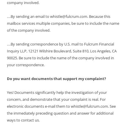
company involved.
….By sending an email to whistle@fulcrum.com. Because this
mailbox services multiple companies, be sure to include the name
of the company involved.
….By sending correspondence by U.S. mail to Fulcrum Financial
Inquiry LLP, 12121 Wilshire Boulevard, Suite 810, Los Angeles, CA
90025. Be sure to include the name of the company involved in
your correspondence.
Do you want documents that support my complaint?
Yes! Documents significantly help the investigation of your
concern, and demonstrate that your complaint is real. For
electronic documents e-mail them to whistle@fulcrum.com. See
the immediately preceding question and answer for additional
ways to contact us.