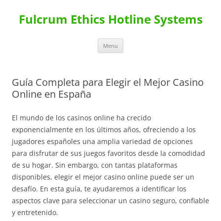
Skip
to
Fulcrum Ethics Hotline Systems
content
Menu
Guía Completa para Elegir el Mejor Casino
Online en España
El mundo de los casinos online ha crecido
exponencialmente en los últimos años, ofreciendo a los
jugadores españoles una amplia variedad de opciones
para disfrutar de sus juegos favoritos desde la comodidad
de su hogar. Sin embargo, con tantas plataformas
disponibles, elegir el mejor casino online puede ser un
desafío. En esta guía, te ayudaremos a identificar los
aspectos clave para seleccionar un casino seguro, confiable
y entretenido.