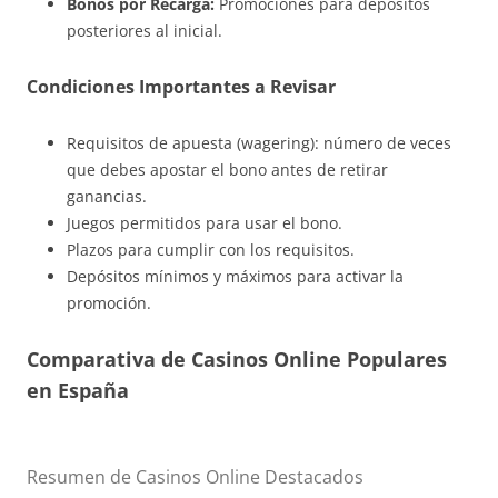
Bonos por Recarga:
Promociones para depósitos
posteriores al inicial.
Condiciones Importantes a Revisar
Requisitos de apuesta (wagering): número de veces
que debes apostar el bono antes de retirar
ganancias.
Juegos permitidos para usar el bono.
Plazos para cumplir con los requisitos.
Depósitos mínimos y máximos para activar la
promoción.
Comparativa de Casinos Online Populares
en España
Resumen de Casinos Online Destacados