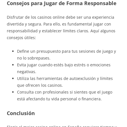
Consejos para Jugar de Forma Responsable
Disfrutar de los casinos online debe ser una experiencia
divertida y segura. Para ello, es fundamental jugar con
responsabilidad y establecer límites claros. Aquí algunos
consejos útiles:
Define un presupuesto para tus sesiones de juego y
no lo sobrepases.
Evita jugar cuando estés bajo estrés o emociones
negativas.
Utiliza las herramientas de autoexclusión y límites
que ofrecen los casinos.
Consulta con profesionales si sientes que el juego
está afectando tu vida personal o financiera.
Conclusión