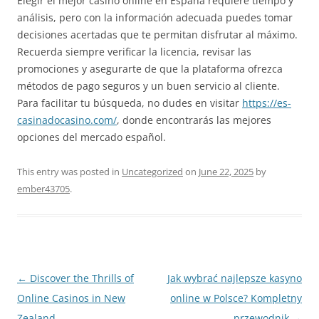
Elegir el mejor casino online en España requiere tiempo y
análisis, pero con la información adecuada puedes tomar
decisiones acertadas que te permitan disfrutar al máximo.
Recuerda siempre verificar la licencia, revisar las
promociones y asegurarte de que la plataforma ofrezca
métodos de pago seguros y un buen servicio al cliente.
Para facilitar tu búsqueda, no dudes en visitar
https://es-
casinadocasino.com/
, donde encontrarás las mejores
opciones del mercado español.
This entry was posted in
Uncategorized
on
June 22, 2025
by
ember43705
.
Post
←
Discover the Thrills of
Jak wybrać najlepsze kasyno
navigation
Online Casinos in New
online w Polsce? Kompletny
Zealand
przewodnik
→