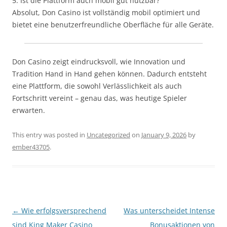
5. Ist die Plattform auch mobil gut nutzbar?
Absolut, Don Casino ist vollständig mobil optimiert und
bietet eine benutzerfreundliche Oberfläche für alle Geräte.
Don Casino zeigt eindrucksvoll, wie Innovation und
Tradition Hand in Hand gehen können. Dadurch entsteht
eine Plattform, die sowohl Verlässlichkeit als auch
Fortschritt vereint – genau das, was heutige Spieler
erwarten.
This entry was posted in
Uncategorized
on
January 9, 2026
by
ember43705
.
Post
←
Wie erfolgsversprechend
Was unterscheidet Intense
navigation
sind King Maker Casino
Bonusaktionen von