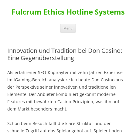
Skip
to
Fulcrum Ethics Hotline Systems
content
Menu
Innovation und Tradition bei Don Casino:
Eine Gegenüberstellung
Als erfahrener SEO-Kopiraÿter mit zehn Jahren Expertise
im iGaming-Bereich analysiere ich heute Don Casino aus
der Perspektive seiner innovativen und traditionellen
Elemente. Der Anbieter kombiniert gekonnt moderne
Features mit bewährten Casino-Prinzipien, was ihn auf
dem Markt besonders macht.
Schon beim Besuch fällt die klare Struktur und der
schnelle Zugriff auf das Spielangebot auf. Spieler finden