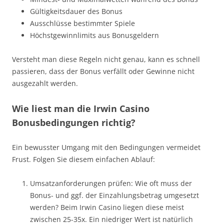
Gültigkeitsdauer des Bonus
Ausschlüsse bestimmter Spiele
Höchstgewinnlimits aus Bonusgeldern
Versteht man diese Regeln nicht genau, kann es schnell
passieren, dass der Bonus verfällt oder Gewinne nicht
ausgezahlt werden.
Wie liest man die Irwin Casino
Bonusbedingungen richtig?
Ein bewusster Umgang mit den Bedingungen vermeidet
Frust. Folgen Sie diesem einfachen Ablauf:
Umsatzanforderungen prüfen: Wie oft muss der
Bonus- und ggf. der Einzahlungsbetrag umgesetzt
werden? Beim Irwin Casino liegen diese meist
zwischen 25-35x. Ein niedriger Wert ist natürlich