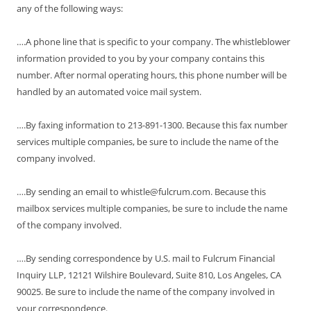
any of the following ways:
….A phone line that is specific to your company. The whistleblower
information provided to you by your company contains this
number. After normal operating hours, this phone number will be
handled by an automated voice mail system.
….By faxing information to 213-891-1300. Because this fax number
services multiple companies, be sure to include the name of the
company involved.
….By sending an email to whistle@fulcrum.com. Because this
mailbox services multiple companies, be sure to include the name
of the company involved.
….By sending correspondence by U.S. mail to Fulcrum Financial
Inquiry LLP, 12121 Wilshire Boulevard, Suite 810, Los Angeles, CA
90025. Be sure to include the name of the company involved in
your correspondence.