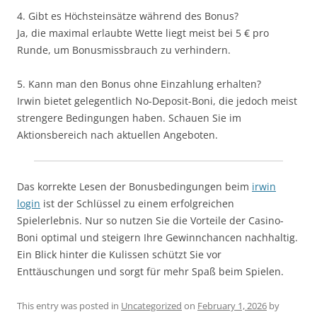
4. Gibt es Höchsteinsätze während des Bonus?
Ja, die maximal erlaubte Wette liegt meist bei 5 € pro
Runde, um Bonusmissbrauch zu verhindern.
5. Kann man den Bonus ohne Einzahlung erhalten?
Irwin bietet gelegentlich No-Deposit-Boni, die jedoch meist
strengere Bedingungen haben. Schauen Sie im
Aktionsbereich nach aktuellen Angeboten.
Das korrekte Lesen der Bonusbedingungen beim
irwin
login
ist der Schlüssel zu einem erfolgreichen
Spielerlebnis. Nur so nutzen Sie die Vorteile der Casino-
Boni optimal und steigern Ihre Gewinnchancen nachhaltig.
Ein Blick hinter die Kulissen schützt Sie vor
Enttäuschungen und sorgt für mehr Spaß beim Spielen.
This entry was posted in
Uncategorized
on
February 1, 2026
by