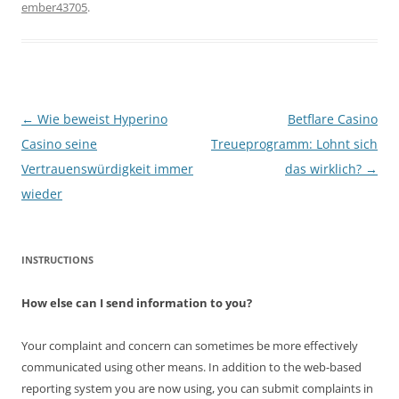
ember43705
.
Post
←
Wie beweist Hyperino
Betflare Casino
navigation
Casino seine
Treueprogramm: Lohnt sich
Vertrauenswürdigkeit immer
das wirklich?
→
wieder
INSTRUCTIONS
How else can I send information to you?
Your complaint and concern can sometimes be more effectively
communicated using other means. In addition to the web-based
reporting system you are now using, you can submit complaints in