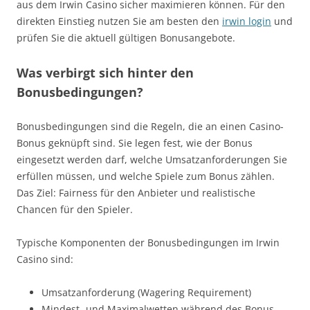
aus dem Irwin Casino sicher maximieren können. Für den
direkten Einstieg nutzen Sie am besten den
irwin login
und
prüfen Sie die aktuell gültigen Bonusangebote.
Was verbirgt sich hinter den
Bonusbedingungen?
Bonusbedingungen sind die Regeln, die an einen Casino-
Bonus geknüpft sind. Sie legen fest, wie der Bonus
eingesetzt werden darf, welche Umsatzanforderungen Sie
erfüllen müssen, und welche Spiele zum Bonus zählen.
Das Ziel: Fairness für den Anbieter und realistische
Chancen für den Spieler.
Typische Komponenten der Bonusbedingungen im Irwin
Casino sind:
Umsatzanforderung (Wagering Requirement)
Mindest- und Maximalwetten während des Bonus