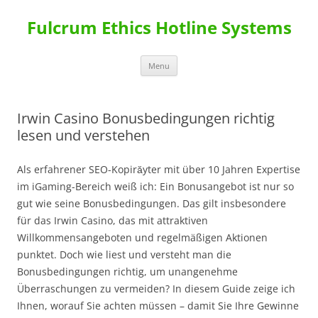
Skip
to
Fulcrum Ethics Hotline Systems
content
Menu
Irwin Casino Bonusbedingungen richtig
lesen und verstehen
Als erfahrener SEO-Kopirăyter mit über 10 Jahren Expertise
im iGaming-Bereich weiß ich: Ein Bonusangebot ist nur so
gut wie seine Bonusbedingungen. Das gilt insbesondere
für das Irwin Casino, das mit attraktiven
Willkommensangeboten und regelmäßigen Aktionen
punktet. Doch wie liest und versteht man die
Bonusbedingungen richtig, um unangenehme
Überraschungen zu vermeiden? In diesem Guide zeige ich
Ihnen, worauf Sie achten müssen – damit Sie Ihre Gewinne