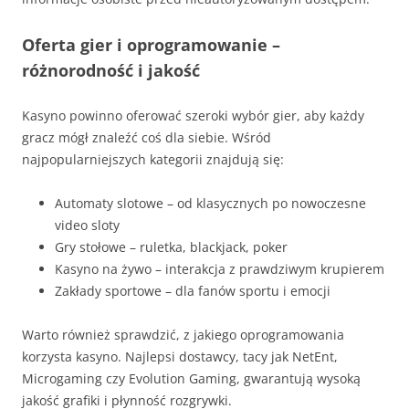
Oferta gier i oprogramowanie –
różnorodność i jakość
Kasyno powinno oferować szeroki wybór gier, aby każdy
gracz mógł znaleźć coś dla siebie. Wśród
najpopularniejszych kategorii znajdują się:
Automaty slotowe – od klasycznych po nowoczesne
video sloty
Gry stołowe – ruletka, blackjack, poker
Kasyno na żywo – interakcja z prawdziwym krupierem
Zakłady sportowe – dla fanów sportu i emocji
Warto również sprawdzić, z jakiego oprogramowania
korzysta kasyno. Najlepsi dostawcy, tacy jak NetEnt,
Microgaming czy Evolution Gaming, gwarantują wysoką
jakość grafiki i płynność rozgrywki.