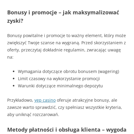
Bonusy i promocje – jak maksymalizować
zyski?
Bonusy powitalne i promocje to ważny element, który może
zwiększyć Twoje szanse na wygraną. Przed skorzystaniem z
oferty, przeczytaj dokładnie regulamin, zwracając uwagę
na:
Wymagania dotyczące obrotu bonusem (wagering)
Limit czasowy na wykorzystanie promocji
Warunki dotyczące minimalnego depozytu
Przykładowo,
yep casino
oferuje atrakcyjne bonusy, ale
zawsze warto sprawdzić, czy spełniasz wszystkie kryteria,
aby uniknąć rozczarowań.
Metody płatności i obsługa klienta – wygoda