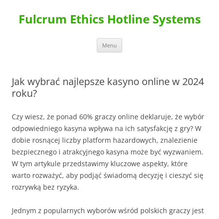
Skip
to
Fulcrum Ethics Hotline Systems
content
Menu
Jak wybrać najlepsze kasyno online w 2024
roku?
Czy wiesz, że ponad 60% graczy online deklaruje, że wybór
odpowiedniego kasyna wpływa na ich satysfakcję z gry? W
dobie rosnącej liczby platform hazardowych, znalezienie
bezpiecznego i atrakcyjnego kasyna może być wyzwaniem.
W tym artykule przedstawimy kluczowe aspekty, które
warto rozważyć, aby podjąć świadomą decyzję i cieszyć się
rozrywką bez ryzyka.
Jednym z popularnych wyborów wśród polskich graczy jest