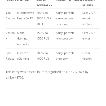
POWITALNY
KLIENTA
Yep
Ministerstwo
100% do
Karty, portfele
Czat 24/7,
Casino
Finansów RP
2000 PLN +
elektroniczne,
e-mail,
100 FS
przelewy
telefon
Casino
Malta
150% do
Karty, portfele,
Czat 24/7,
X
Gaming
1500 PLN
kryptowaluty
e-mail
Authority
Spin
Curacao
200% do
Karty, portfele,
E-mail,
Palace
eGaming
1000 PLN
przelewy
telefon
This entry was posted in
Uncategorized
on
June 22, 2025
by
ember43705
.