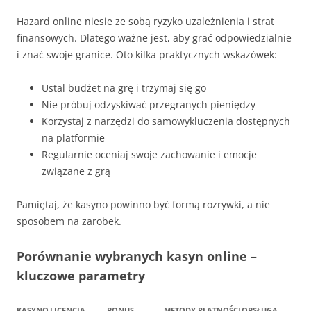
Hazard online niesie ze sobą ryzyko uzależnienia i strat
finansowych. Dlatego ważne jest, aby grać odpowiedzialnie
i znać swoje granice. Oto kilka praktycznych wskazówek:
Ustal budżet na grę i trzymaj się go
Nie próbuj odzyskiwać przegranych pieniędzy
Korzystaj z narzędzi do samowykluczenia dostępnych
na platformie
Regularnie oceniaj swoje zachowanie i emocje
związane z grą
Pamiętaj, że kasyno powinno być formą rozrywki, a nie
sposobem na zarobek.
Porównanie wybranych kasyn online –
kluczowe parametry
KASYNO
LICENCJA
BONUS
METODY PŁATNOŚCI
OBSŁUGA