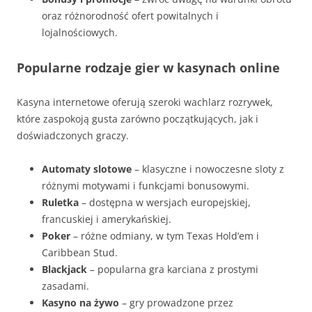
oraz różnorodność ofert powitalnych i
lojalnościowych.
Popularne rodzaje gier w kasynach online
Kasyna internetowe oferują szeroki wachlarz rozrywek,
które zaspokoją gusta zarówno początkujących, jak i
doświadczonych graczy.
Automaty slotowe
– klasyczne i nowoczesne sloty z
różnymi motywami i funkcjami bonusowymi.
Ruletka
– dostępna w wersjach europejskiej,
francuskiej i amerykańskiej.
Poker
– różne odmiany, w tym Texas Hold’em i
Caribbean Stud.
Blackjack
– popularna gra karciana z prostymi
zasadami.
Kasyno na żywo
– gry prowadzone przez