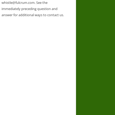
whistle@fulcrum.com. See the
immediately preceding question and
answer for additional ways to contact us.