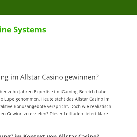
line Systems
ng im Allstar Casino gewinnen?
über zehn Jahren Expertise im iGaming-Bereich habe
die Lupe genommen. Heute steht das Allstar Casino im
traktive Bonusangebote verspricht. Doch wie realistisch
nen Gewinn zu erzielen? Dieser Leitfaden liefert klare
ung“ im Kontext von Allstar Casino?