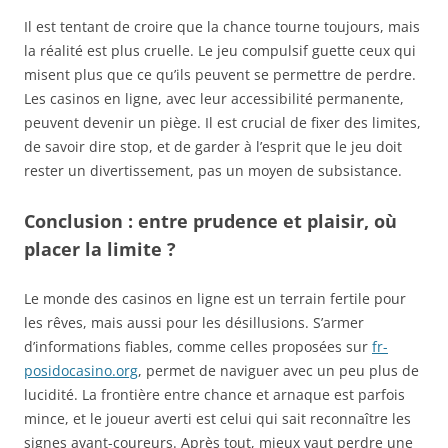
Il est tentant de croire que la chance tourne toujours, mais
la réalité est plus cruelle. Le jeu compulsif guette ceux qui
misent plus que ce qu’ils peuvent se permettre de perdre.
Les casinos en ligne, avec leur accessibilité permanente,
peuvent devenir un piège. Il est crucial de fixer des limites,
de savoir dire stop, et de garder à l’esprit que le jeu doit
rester un divertissement, pas un moyen de subsistance.
Conclusion : entre prudence et plaisir, où
placer la limite ?
Le monde des casinos en ligne est un terrain fertile pour
les rêves, mais aussi pour les désillusions. S’armer
d’informations fiables, comme celles proposées sur
fr-
posidocasino.org
, permet de naviguer avec un peu plus de
lucidité. La frontière entre chance et arnaque est parfois
mince, et le joueur averti est celui qui sait reconnaître les
signes avant-coureurs. Après tout, mieux vaut perdre une