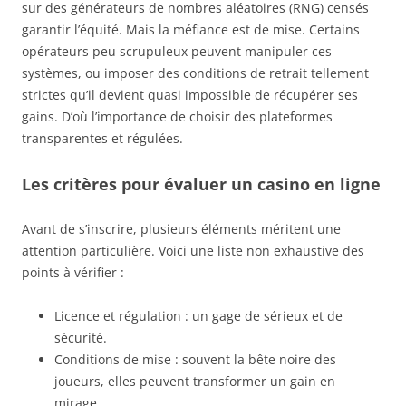
sur des générateurs de nombres aléatoires (RNG) censés
garantir l’équité. Mais la méfiance est de mise. Certains
opérateurs peu scrupuleux peuvent manipuler ces
systèmes, ou imposer des conditions de retrait tellement
strictes qu’il devient quasi impossible de récupérer ses
gains. D’où l’importance de choisir des plateformes
transparentes et régulées.
Les critères pour évaluer un casino en ligne
Avant de s’inscrire, plusieurs éléments méritent une
attention particulière. Voici une liste non exhaustive des
points à vérifier :
Licence et régulation : un gage de sérieux et de
sécurité.
Conditions de mise : souvent la bête noire des
joueurs, elles peuvent transformer un gain en
mirage.