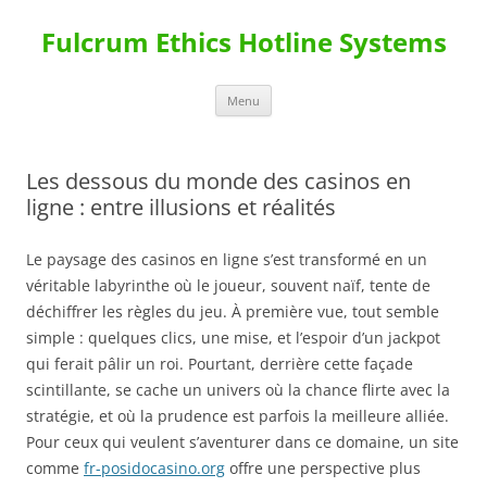
Skip
to
Fulcrum Ethics Hotline Systems
content
Menu
Les dessous du monde des casinos en
ligne : entre illusions et réalités
Le paysage des casinos en ligne s’est transformé en un
véritable labyrinthe où le joueur, souvent naïf, tente de
déchiffrer les règles du jeu. À première vue, tout semble
simple : quelques clics, une mise, et l’espoir d’un jackpot
qui ferait pâlir un roi. Pourtant, derrière cette façade
scintillante, se cache un univers où la chance flirte avec la
stratégie, et où la prudence est parfois la meilleure alliée.
Pour ceux qui veulent s’aventurer dans ce domaine, un site
comme
fr-posidocasino.org
offre une perspective plus