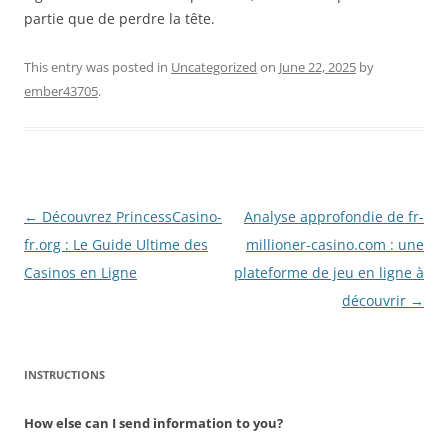
partie que de perdre la tête.
This entry was posted in
Uncategorized
on
June 22, 2025
by
ember43705
.
Post
←
Découvrez PrincessCasino-
Analyse approfondie de fr-
navigation
fr.org : Le Guide Ultime des
millioner-casino.com : une
Casinos en Ligne
plateforme de jeu en ligne à
découvrir
→
INSTRUCTIONS
How else can I send information to you?