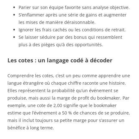
Parier sur son équipe favorite sans analyse objective.
S’enflammer après une série de gains et augmenter
les mises de manière déraisonnable.
Ignorer les frais cachés ou les conditions de retrait.
Se laisser séduire par des bonus qui ressemblent
plus à des pièges qu’à des opportunités.
Les cotes : un langage codé à décoder
Comprendre les cotes, c’est un peu comme apprendre une
langue étrangère où chaque chiffre raconte une histoire.
Elles représentent la probabilité qu’un événement se
produise, mais aussi la marge de profit du bookmaker. Par
exemple, une cote de 2,00 signifie que le bookmaker
estime que l’événement a 50 % de chances de se produire,
mais il inclut toujours sa petite marge pour s’assurer un
bénéfice à long terme.