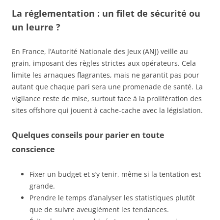
La réglementation : un filet de sécurité ou
un leurre ?
En France, l’Autorité Nationale des Jeux (ANJ) veille au
grain, imposant des règles strictes aux opérateurs. Cela
limite les arnaques flagrantes, mais ne garantit pas pour
autant que chaque pari sera une promenade de santé. La
vigilance reste de mise, surtout face à la prolifération des
sites offshore qui jouent à cache-cache avec la législation.
Quelques conseils pour parier en toute
conscience
Fixer un budget et s’y tenir, même si la tentation est
grande.
Prendre le temps d’analyser les statistiques plutôt
que de suivre aveuglément les tendances.