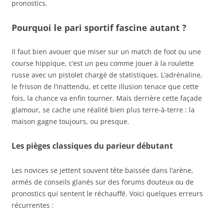
pronostics.
Pourquoi le pari sportif fascine autant ?
Il faut bien avouer que miser sur un match de foot ou une
course hippique, c’est un peu comme jouer à la roulette
russe avec un pistolet chargé de statistiques. L’adrénaline,
le frisson de l’inattendu, et cette illusion tenace que cette
fois, la chance va enfin tourner. Mais derrière cette façade
glamour, se cache une réalité bien plus terre-à-terre : la
maison gagne toujours, ou presque.
Les pièges classiques du parieur débutant
Les novices se jettent souvent tête baissée dans l’arène,
armés de conseils glanés sur des forums douteux ou de
pronostics qui sentent le réchauffé. Voici quelques erreurs
récurrentes :