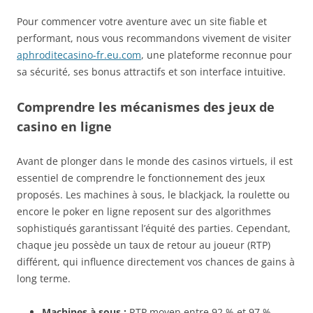
Pour commencer votre aventure avec un site fiable et
performant, nous vous recommandons vivement de visiter
aphroditecasino-fr.eu.com
, une plateforme reconnue pour
sa sécurité, ses bonus attractifs et son interface intuitive.
Comprendre les mécanismes des jeux de
casino en ligne
Avant de plonger dans le monde des casinos virtuels, il est
essentiel de comprendre le fonctionnement des jeux
proposés. Les machines à sous, le blackjack, la roulette ou
encore le poker en ligne reposent sur des algorithmes
sophistiqués garantissant l’équité des parties. Cependant,
chaque jeu possède un taux de retour au joueur (RTP)
différent, qui influence directement vos chances de gains à
long terme.
Machines à sous :
RTP moyen entre 92 % et 97 %.