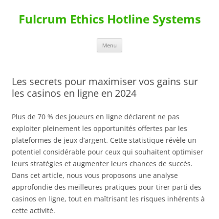
Skip
to
Fulcrum Ethics Hotline Systems
content
Menu
Les secrets pour maximiser vos gains sur
les casinos en ligne en 2024
Plus de 70 % des joueurs en ligne déclarent ne pas
exploiter pleinement les opportunités offertes par les
plateformes de jeux d’argent. Cette statistique révèle un
potentiel considérable pour ceux qui souhaitent optimiser
leurs stratégies et augmenter leurs chances de succès.
Dans cet article, nous vous proposons une analyse
approfondie des meilleures pratiques pour tirer parti des
casinos en ligne, tout en maîtrisant les risques inhérents à
cette activité.