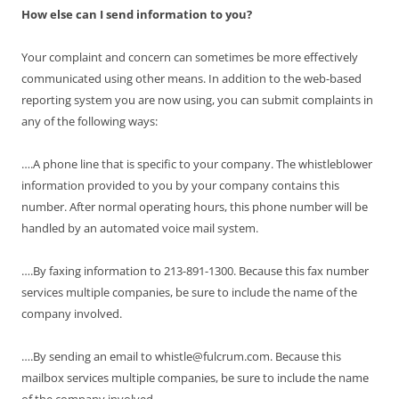
How else can I send information to you?
Your complaint and concern can sometimes be more effectively
communicated using other means. In addition to the web-based
reporting system you are now using, you can submit complaints in
any of the following ways:
….A phone line that is specific to your company. The whistleblower
information provided to you by your company contains this
number. After normal operating hours, this phone number will be
handled by an automated voice mail system.
….By faxing information to 213-891-1300. Because this fax number
services multiple companies, be sure to include the name of the
company involved.
….By sending an email to whistle@fulcrum.com. Because this
mailbox services multiple companies, be sure to include the name