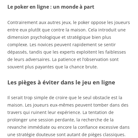
Le poker en ligne : un monde à part
Contrairement aux autres jeux, le poker oppose les joueurs
entre eux plutôt que contre la maison. Cela introduit une
dimension psychologique et stratégique bien plus
complexe. Les novices peuvent rapidement se sentir
dépassés, tandis que les experts exploitent les faiblesses
de leurs adversaires. La patience et l’observation sont
souvent plus payantes que la chance brute.
Les pièges à éviter dans le jeu en ligne
Il serait trop simple de croire que le seul obstacle est la
maison. Les joueurs eux-mêmes peuvent tomber dans des
travers qui ruinent leur expérience. La tentation de
prolonger une session perdante, la recherche de la
revanche immédiate ou encore la confiance excessive dans
une stratégie douteuse sont autant de pièges classiques.