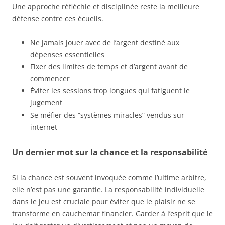
Une approche réfléchie et disciplinée reste la meilleure
défense contre ces écueils.
Ne jamais jouer avec de l’argent destiné aux
dépenses essentielles
Fixer des limites de temps et d’argent avant de
commencer
Éviter les sessions trop longues qui fatiguent le
jugement
Se méfier des “systèmes miracles” vendus sur
internet
Un dernier mot sur la chance et la responsabilité
Si la chance est souvent invoquée comme l’ultime arbitre,
elle n’est pas une garantie. La responsabilité individuelle
dans le jeu est cruciale pour éviter que le plaisir ne se
transforme en cauchemar financier. Garder à l’esprit que le