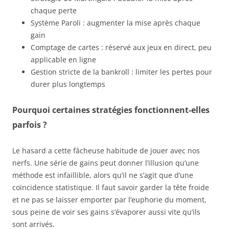
chaque perte
Système Paroli : augmenter la mise après chaque
gain
Comptage de cartes : réservé aux jeux en direct, peu
applicable en ligne
Gestion stricte de la bankroll : limiter les pertes pour
durer plus longtemps
Pourquoi certaines stratégies fonctionnent-elles
parfois ?
Le hasard a cette fâcheuse habitude de jouer avec nos
nerfs. Une série de gains peut donner l’illusion qu’une
méthode est infaillible, alors qu’il ne s’agit que d’une
coïncidence statistique. Il faut savoir garder la tête froide
et ne pas se laisser emporter par l’euphorie du moment,
sous peine de voir ses gains s’évaporer aussi vite qu’ils
sont arrivés.