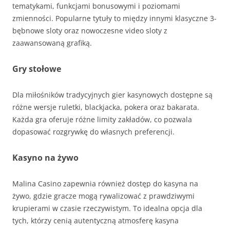
tematykami, funkcjami bonusowymi i poziomami
zmienności. Popularne tytuły to między innymi klasyczne 3-
bębnowe sloty oraz nowoczesne video sloty z
zaawansowaną grafiką.
Gry stołowe
Dla miłośników tradycyjnych gier kasynowych dostępne są
różne wersje ruletki, blackjacka, pokera oraz bakarata.
Każda gra oferuje różne limity zakładów, co pozwala
dopasować rozgrywkę do własnych preferencji.
Kasyno na żywo
Malina Casino zapewnia również dostęp do kasyna na
żywo, gdzie gracze mogą rywalizować z prawdziwymi
krupierami w czasie rzeczywistym. To idealna opcja dla
tych, którzy cenią autentyczną atmosferę kasyna