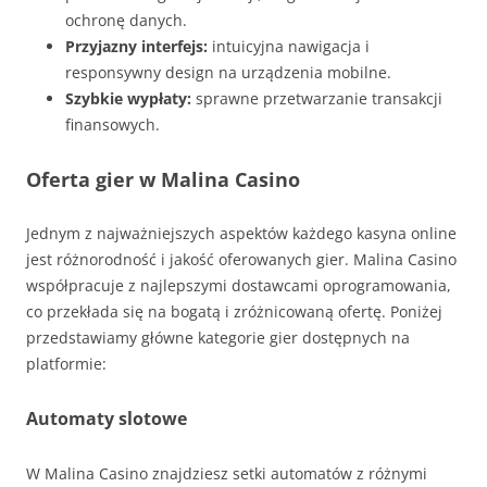
ochronę danych.
Przyjazny interfejs:
intuicyjna nawigacja i
responsywny design na urządzenia mobilne.
Szybkie wypłaty:
sprawne przetwarzanie transakcji
finansowych.
Oferta gier w Malina Casino
Jednym z najważniejszych aspektów każdego kasyna online
jest różnorodność i jakość oferowanych gier. Malina Casino
współpracuje z najlepszymi dostawcami oprogramowania,
co przekłada się na bogatą i zróżnicowaną ofertę. Poniżej
przedstawiamy główne kategorie gier dostępnych na
platformie:
Automaty slotowe
W Malina Casino znajdziesz setki automatów z różnymi