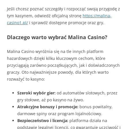
Jeśli chcesz poznać szczegóły i rozpocząć swoją przygodę z
tym kasynem, odwiedź oficjalną stronę
https://malina-
casino1.pl/
i sprawdź dostępne promocje oraz gry.
Dlaczego warto wybrać Malina Casino?
Malina Casino wyróżnia się na tle innych platform
hazardowych dzięki kilku kluczowym cechom, które
przyciągają zarówno początkujących, jak i doświadczonych
graczy. Oto najważniejsze powody, dla których warto
rozważyć to kasyno:
Szeroki wybór gier:
od automatów slotowych, przez
gry stołowe, aż po kasyno na żywo.
Atrakcyjne bonusy i promocje:
bonus powitalny,
darmowe spiny oraz program lojalnościowy.
Bezpieczeństwo i licencja:
platforma działa na
podstawie legalnej licencji, co gwarantuje uczciwość i