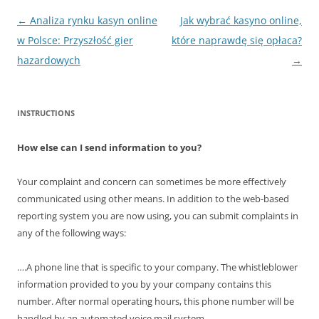
Post
←
Analiza rynku kasyn online
Jak wybrać kasyno online,
navigation
w Polsce: Przyszłość gier
które naprawdę się opłaca?
hazardowych
→
INSTRUCTIONS
How else can I send information to you?
Your complaint and concern can sometimes be more effectively
communicated using other means. In addition to the web-based
reporting system you are now using, you can submit complaints in
any of the following ways:
….A phone line that is specific to your company. The whistleblower
information provided to you by your company contains this
number. After normal operating hours, this phone number will be
handled by an automated voice mail system.