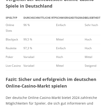
Spiele in Deutschland
SPIELTYP
DURCHSCHNITTLICHE RTP
SCHWIERIGKEITSGRAD
BELIEBTHEIT
Online
96 %
Einfach
Sehr hoch
Slots
Blackjack
99,5 %
Mittel
Hoch
Roulette
97,3 %
Einfach
Hoch
Poker
Variabel
Hoch
Mittel
Live-Casino
Variabel
Mittel
Steigend
Fazit: Sicher und erfolgreich im deutschen
Online-Casino-Markt spielen
Der deutsche Online-Casino-Markt bietet 2024 zahlreiche
Möglichkeiten für Spieler, die sich gut informieren und