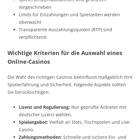
vorgeschrieben
Limits für Einzahlungen und Spielzeiten werden
überwacht
Transparente Auszahlungsquoten (RTP) sind
verpflichtend
Wichtige Kriterien für die Auswahl eines
Online-Casinos
Die Wahl des richtigen Casinos beeinflusst maßgeblich Ihre
Spielerfahrung und Sicherheit. Folgende Aspekte sollten
Sie berücksichtigen:
Lizenz und Regulierung:
Nur geprüfte Anbieter mit
deutscher Lizenz wählen.
Spielangebot:
Vielfalt an Slots, Tischspielen und Live-
Casino.
Zahlungsmethoden:
Schnelle und sichere Ein- und