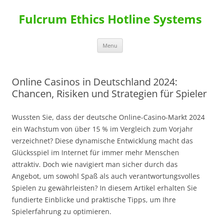
Skip
to
Fulcrum Ethics Hotline Systems
content
Menu
Online Casinos in Deutschland 2024:
Chancen, Risiken und Strategien für Spieler
Wussten Sie, dass der deutsche Online-Casino-Markt 2024
ein Wachstum von über 15 % im Vergleich zum Vorjahr
verzeichnet? Diese dynamische Entwicklung macht das
Glücksspiel im Internet für immer mehr Menschen
attraktiv. Doch wie navigiert man sicher durch das
Angebot, um sowohl Spaß als auch verantwortungsvolles
Spielen zu gewährleisten? In diesem Artikel erhalten Sie
fundierte Einblicke und praktische Tipps, um Ihre
Spielerfahrung zu optimieren.