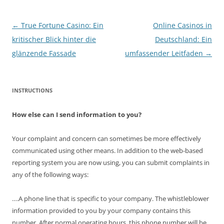
Post
←
True Fortune Casino: Ein
Online Casinos in
navigation
kritischer Blick hinter die
Deutschland: Ein
glänzende Fassade
umfassender Leitfaden
→
INSTRUCTIONS
How else can I send information to you?
Your complaint and concern can sometimes be more effectively
communicated using other means. In addition to the web-based
reporting system you are now using, you can submit complaints in
any of the following ways:
….A phone line that is specific to your company. The whistleblower
information provided to you by your company contains this
number. After normal operating hours, this phone number will be