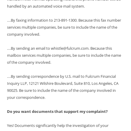
handled by an automated voice mail system.
….By faxing information to 213-891-1300. Because this fax number
services multiple companies, be sure to include the name of the
company involved.
….By sending an email to whistle@fulcrum.com. Because this
mailbox services multiple companies, be sure to include the name
of the company involved.
….By sending correspondence by U.S. mail to Fulcrum Financial
Inquiry LLP, 12121 Wilshire Boulevard, Suite 810, Los Angeles, CA
90025. Be sure to include the name of the company involved in
your correspondence.
Do you want documents that support my complaint?
Yes! Documents significantly help the investigation of your