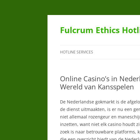
Skip
to
content
Fulcrum Ethics Hot
HOTLINE SERVICES
Online Casino’s in Nederl
Wereld van Kansspelen
De Nederlandse gokmarkt is de afgelop
de dienst uitmaakten, is er nu een ger
niet allemaal rozengeur en maneschij
inzetten, want niet elk casino houdt z
zoek is naar betrouwbare platforms, 
die een overzicht biedt van de Nederl