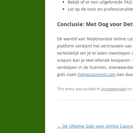
Bekijk of er een uitgebreide FAQ-
Let op de toon en professionali
Conclusie: Met Oog voor Det
De wereld van Nederlandse online casi
platform verdient het vertrouwen van d
verleidelijk om je te laten meeslepe
scepsis kan je veel ellende besparen. 
verdiepen in de licenties, voorwaard
gids zoals
tiptopcasinonl.com
kan daar
This entry was posted in
Uncategorized
on
Post
←
De Ultieme Gids voor Online Casino’