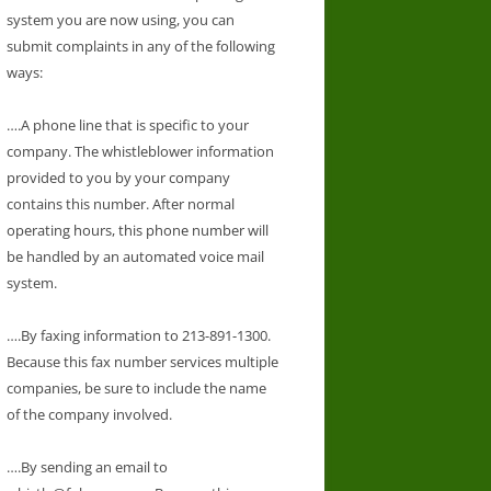
system you are now using, you can
submit complaints in any of the following
ways:
….A phone line that is specific to your
company. The whistleblower information
provided to you by your company
contains this number. After normal
operating hours, this phone number will
be handled by an automated voice mail
system.
….By faxing information to 213-891-1300.
Because this fax number services multiple
companies, be sure to include the name
of the company involved.
….By sending an email to