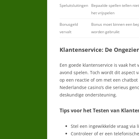
Speluitsluitingen
Bepaalde spellen tellen nie
het vrijspelen
Bonusgeld
Bonus moet binnen een bepa
vervalt
worden gebruikt
Klantenservice: De Ongezie
Een goede klantenservice is vaak het v
avond spelen. Toch wordt dit aspect 
op een reactie of om met een chatbot 
Nederlandse casino’s die serieus gen
deskundige ondersteuning.
Tips voor het Testen van Klante
Stel een ingewikkelde vraag via l
Controleer of er een telefonische