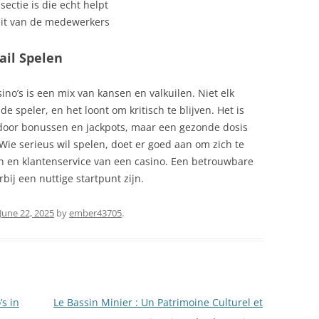
sectie is die echt helpt
teit van de medewerkers
ail Spelen
no’s is een mix van kansen en valkuilen. Niet elk
e speler, en het loont om kritisch te blijven. Het is
n door bonussen en jackpots, maar een gezonde dosis
Wie serieus wil spelen, doet er goed aan om zich te
en en klantenservice van een casino. Een betrouwbare
bij een nuttige startpunt zijn.
June 22, 2025
by
ember43705
.
s in
Le Bassin Minier : Un Patrimoine Culturel et