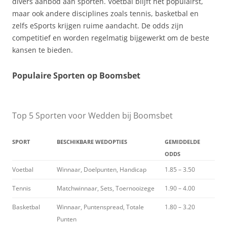
divers aanbod aan sporten. Voetbal blijft het populairst,
maar ook andere disciplines zoals tennis, basketbal en
zelfs eSports krijgen ruime aandacht. De odds zijn
competitief en worden regelmatig bijgewerkt om de beste
kansen te bieden.
Populaire Sporten op Boomsbet
Top 5 Sporten voor Wedden bij Boomsbet
SPORT
BESCHIKBARE WEDOPTIES
GEMIDDELDE
ODDS
Voetbal
Winnaar, Doelpunten, Handicap
1.85 – 3.50
Tennis
Matchwinnaar, Sets, Toernooizege
1.90 – 4.00
Basketbal
Winnaar, Puntenspread, Totale
1.80 – 3.20
Punten