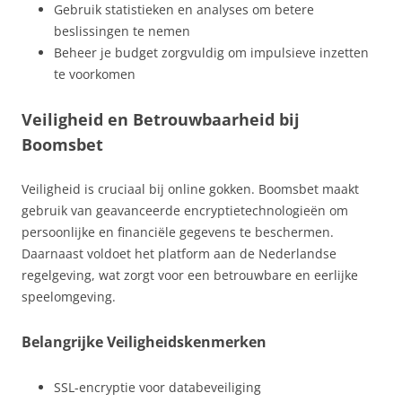
Gebruik statistieken en analyses om betere
beslissingen te nemen
Beheer je budget zorgvuldig om impulsieve inzetten
te voorkomen
Veiligheid en Betrouwbaarheid bij
Boomsbet
Veiligheid is cruciaal bij online gokken. Boomsbet maakt
gebruik van geavanceerde encryptietechnologieën om
persoonlijke en financiële gegevens te beschermen.
Daarnaast voldoet het platform aan de Nederlandse
regelgeving, wat zorgt voor een betrouwbare en eerlijke
speelomgeving.
Belangrijke Veiligheidskenmerken
SSL-encryptie voor databeveiliging