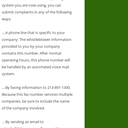
system you are now using, you can
submit complaints in any of the following
ways:
….A phone line that is specific to your
company. The whistleblower information
provided to you by your company
contains this number. After normal
operating hours, this phone number will
be handled by an automated voice mail
system.
….By faxing information to 213-891-1300.
Because this fax number services multiple
companies, be sure to include the name
of the company involved.
….By sending an email to