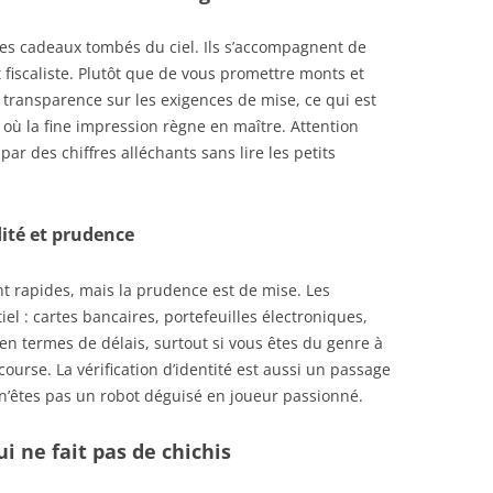
es cadeaux tombés du ciel. Ils s’accompagnent de
t fiscaliste. Plutôt que de vous promettre monts et
ne transparence sur les exigences de mise, ce qui est
 où la fine impression règne en maître. Attention
par des chiffres alléchants sans lire les petits
ité et prudence
nt rapides, mais la prudence est de mise. Les
l : cartes bancaires, portefeuilles électroniques,
en termes de délais, surtout si vous êtes du genre à
course. La vérification d’identité est aussi un passage
 n’êtes pas un robot déguisé en joueur passionné.
ui ne fait pas de chichis