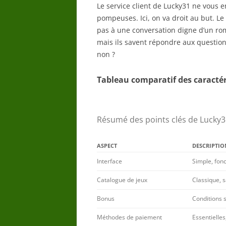
Le service client de Lucky31 ne vous
pompeuses. Ici, on va droit au but. Le
pas à une conversation digne d’un rom
mais ils savent répondre aux questions
non ?
Tableau comparatif des caractér
Résumé des points clés de Lucky3
ASPECT
DESCRIPTIO
Interface
Simple, fonc
Catalogue de jeux
Classique, 
Bonus
Conditions 
Méthodes de paiement
Essentielles