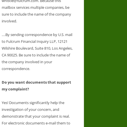
whistle@fulcrum.com. Because this
mailbox services multiple companies, be
sure to include the name of the company
involved.
….By sending correspondence by U.S. mail
to Fulcrum Financial Inquiry LLP, 12121
Wilshire Boulevard, Suite 810, Los Angeles,
CA 90025. Be sure to include the name of
the company involved in your
correspondence.
Do you want documents that support
my complaint?
Yes! Documents significantly help the
investigation of your concern, and
demonstrate that your complaint is real.
For electronic documents e-mail them to