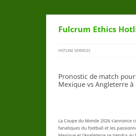
Skip
to
content
Fulcrum Ethics Hot
HOTLINE SERVICES
Pronostic de match pour
Mexique vs Angleterre à
La Coupe du Monde 2026 s’annonce c
fanatiques du football et les passionn
Mexique et l’Angleterre se tiendra au