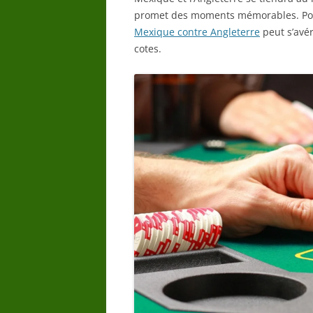
promet des moments mémorables. Pou
Mexique contre Angleterre
peut s’avér
cotes.