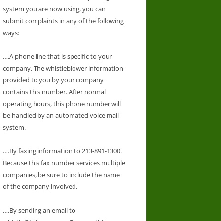
system you are now using, you can
submit complaints in any of the following
ways:
….A phone line that is specific to your
company. The whistleblower information
provided to you by your company
contains this number. After normal
operating hours, this phone number will
be handled by an automated voice mail
system.
….By faxing information to 213-891-1300.
Because this fax number services multiple
companies, be sure to include the name
of the company involved.
….By sending an email to