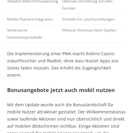
Adaptive Bildschirmanpassung
Optimale Darstellung auf allen
Geräten
Mobile Payment Integration
Schnelle Ein- und Auszahlungen
Verbesserte
Höheres Vertrauen beim Spielen
Sicherheitsprotokolle
Die Implementierung einer PWA macht Rollino Casino
zukunftssicher und flexibel, ohne dass Nutzer Apps aus
Stores laden müssen. Das erhöht die Zugänglichkeit
enorm.
Bonusangebote jetzt auch mobil nutzen
Mit dem Update wurde auch die Bonuslandschaft für
mobile Nutzer attraktiver gestaltet. Der Willkommensbonus
sowie laufende Aktionen sind nun übersichtlich und direkt
auf mobilen Bildschirmen sichtbar. Einige Aktionen sind