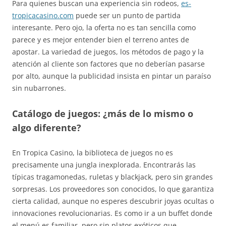
Para quienes buscan una experiencia sin rodeos,
es-
tropicacasino.com
puede ser un punto de partida
interesante. Pero ojo, la oferta no es tan sencilla como
parece y es mejor entender bien el terreno antes de
apostar. La variedad de juegos, los métodos de pago y la
atención al cliente son factores que no deberían pasarse
por alto, aunque la publicidad insista en pintar un paraíso
sin nubarrones.
Catálogo de juegos: ¿más de lo mismo o
algo diferente?
En Tropica Casino, la biblioteca de juegos no es
precisamente una jungla inexplorada. Encontrarás las
típicas tragamonedas, ruletas y blackjack, pero sin grandes
sorpresas. Los proveedores son conocidos, lo que garantiza
cierta calidad, aunque no esperes descubrir joyas ocultas o
innovaciones revolucionarias. Es como ir a un buffet donde
el menú es familiar, pero sin platos exóticos que