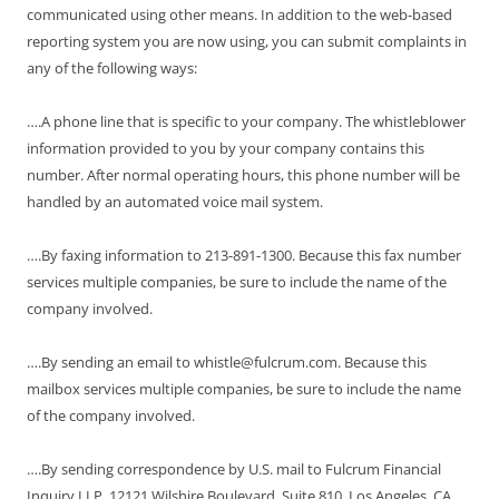
communicated using other means. In addition to the web-based
reporting system you are now using, you can submit complaints in
any of the following ways:
….A phone line that is specific to your company. The whistleblower
information provided to you by your company contains this
number. After normal operating hours, this phone number will be
handled by an automated voice mail system.
….By faxing information to 213-891-1300. Because this fax number
services multiple companies, be sure to include the name of the
company involved.
….By sending an email to whistle@fulcrum.com. Because this
mailbox services multiple companies, be sure to include the name
of the company involved.
….By sending correspondence by U.S. mail to Fulcrum Financial
Inquiry LLP, 12121 Wilshire Boulevard, Suite 810, Los Angeles, CA