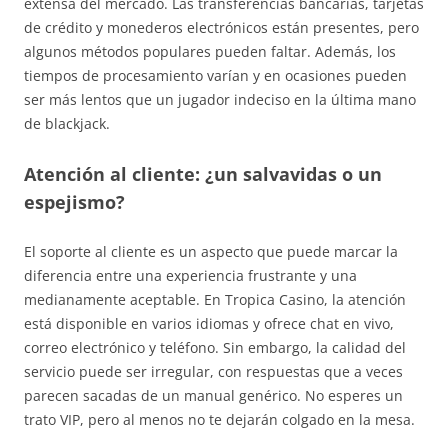
extensa del mercado. Las transferencias bancarias, tarjetas
de crédito y monederos electrónicos están presentes, pero
algunos métodos populares pueden faltar. Además, los
tiempos de procesamiento varían y en ocasiones pueden
ser más lentos que un jugador indeciso en la última mano
de blackjack.
Atención al cliente: ¿un salvavidas o un
espejismo?
El soporte al cliente es un aspecto que puede marcar la
diferencia entre una experiencia frustrante y una
medianamente aceptable. En Tropica Casino, la atención
está disponible en varios idiomas y ofrece chat en vivo,
correo electrónico y teléfono. Sin embargo, la calidad del
servicio puede ser irregular, con respuestas que a veces
parecen sacadas de un manual genérico. No esperes un
trato VIP, pero al menos no te dejarán colgado en la mesa.