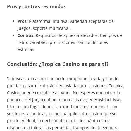
Pros y contras resumidos
Pros:
Plataforma intuitiva, variedad aceptable de
juegos, soporte multicanal.
Contras:
Requisitos de apuesta elevados, tiempos de
retiro variables, promociones con condiciones
estrictas.
Conclusión: ¿Tropica Casino es para ti?
Si buscas un casino que no te complique la vida y donde
puedas pasar el rato sin demasiadas pretensiones, Tropica
Casino puede cumplir ese papel. No esperes encontrar la
panacea del juego online ni un oasis de generosidad. Más
bien, es un lugar donde la experiencia es funcional, con
sus luces y sombras, como cualquier otro casino que se
precie. Al final, la decisión depende de cuánto estés
dispuesto a tolerar las pequeñas trampas del juego para