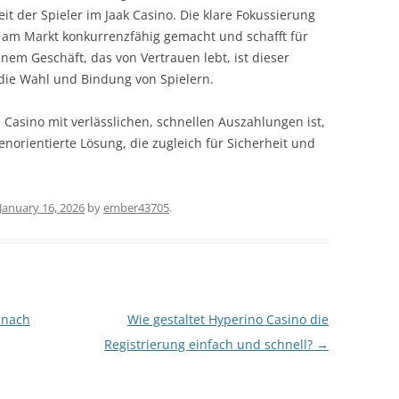
it der Spieler im Jaak Casino. Die klare Fokussierung
no am Markt konkurrenzfähig gemacht und schafft für
inem Geschäft, das von Vertrauen lebt, ist dieser
 die Wahl und Bindung von Spielern.
Casino mit verlässlichen, schnellen Auszahlungen ist,
norientierte Lösung, die zugleich für Sicherheit und
January 16, 2026
by
ember43705
.
 nach
Wie gestaltet Hyperino Casino die
Registrierung einfach und schnell?
→