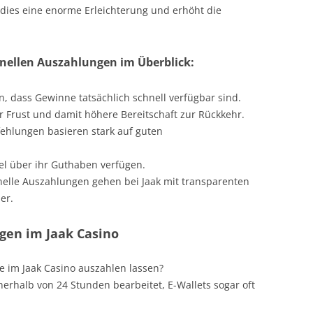
dies eine enorme Erleichterung und erhöht die
hnellen Auszahlungen im Überblick:
n, dass Gewinne tatsächlich schnell verfügbar sind.
 Frust und damit höhere Bereitschaft zur Rückkehr.
hlungen basieren stark auf guten
ibel über ihr Guthaben verfügen.
nelle Auszahlungen gehen bei Jaak mit transparenten
er.
gen im Jaak Casino
e im Jaak Casino auszahlen lassen?
rhalb von 24 Stunden bearbeitet, E-Wallets sogar oft