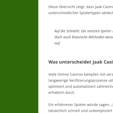
Diese Übersicht zeigt, dass Jaak Casin
unterschiedlicher Spielertypen abdeck
Auf die Schnelle: Die meisten Spiele
Doch auch klassische Methoden weis
auf.
Was unterscheidet Jaak Cas
Viele Online Casinos kämpfen mit ver
langwierige Verifizierungsprozesse od
optimiert und automatisiert zahlreich
erheblich kürzt.
Ein erfahrener Spieler würde sagen: „
tatsächlich schnell und unkompliziert