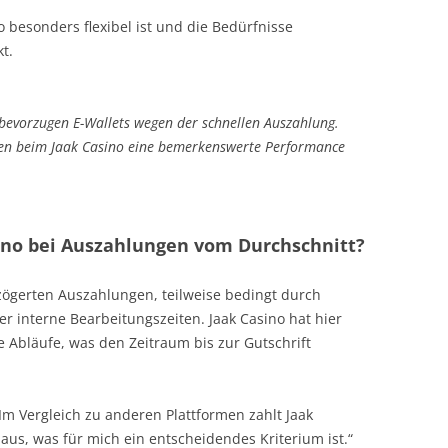
o besonders flexibel ist und die Bedürfnisse
t.
r bevorzugen E-Wallets wegen der schnellen Auszahlung.
en beim Jaak Casino eine bemerkenswerte Performance
ino bei Auszahlungen vom Durchschnitt?
zögerten Auszahlungen, teilweise bedingt durch
er interne Bearbeitungszeiten. Jaak Casino hat hier
e Abläufe, was den Zeitraum bis zur Gutschrift
Im Vergleich zu anderen Plattformen zahlt Jaak
 aus, was für mich ein entscheidendes Kriterium ist.“