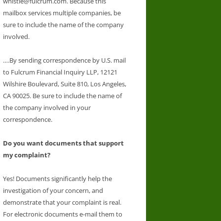
whistle@fulcrum.com. Because this
mailbox services multiple companies, be
sure to include the name of the company
involved.
….By sending correspondence by U.S. mail
to Fulcrum Financial Inquiry LLP, 12121
Wilshire Boulevard, Suite 810, Los Angeles,
CA 90025. Be sure to include the name of
the company involved in your
correspondence.
Do you want documents that support
my complaint?
Yes! Documents significantly help the
investigation of your concern, and
demonstrate that your complaint is real.
For electronic documents e-mail them to