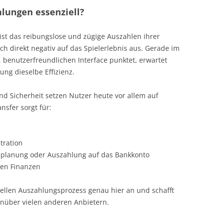
lungen essenziell?
r ist das reibungslose und zügige Auszahlen ihrer
h direkt negativ auf das Spielerlebnis aus. Gerade im
 benutzerfreundlichen Interface punktet, erwartet
ung dieselbe Effizienz.
d Sicherheit setzen Nutzer heute vor allem auf
nsfer sorgt für:
tration
pielplanung oder Auszahlung auf das Bankkonto
nen Finanzen
nellen Auszahlungsprozess genau hier an und schafft
enüber vielen anderen Anbietern.