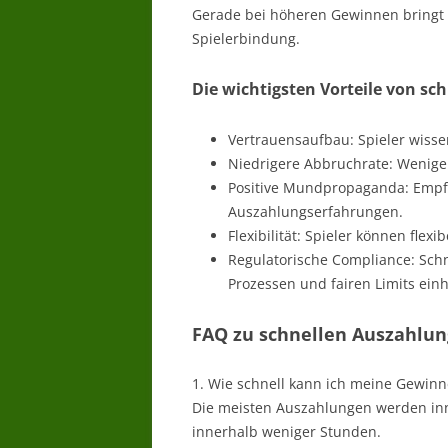
Gerade bei höheren Gewinnen bringt 
Spielerbindung.
Die wichtigsten Vorteile von sc
Vertrauensaufbau: Spieler wisse
Niedrigere Abbruchrate: Weniger
Positive Mundpropaganda: Empfe
Auszahlungserfahrungen.
Flexibilität: Spieler können flex
Regulatorische Compliance: Sch
Prozessen und fairen Limits einh
FAQ zu schnellen Auszahlun
1. Wie schnell kann ich meine Gewinn
Die meisten Auszahlungen werden inne
innerhalb weniger Stunden.