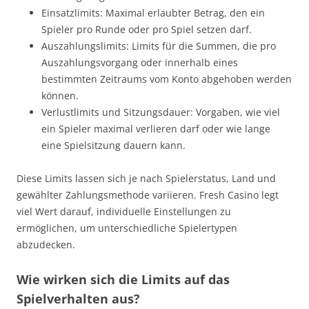
Einsatzlimits: Maximal erlaubter Betrag, den ein
Spieler pro Runde oder pro Spiel setzen darf.
Auszahlungslimits: Limits für die Summen, die pro
Auszahlungsvorgang oder innerhalb eines
bestimmten Zeitraums vom Konto abgehoben werden
können.
Verlustlimits und Sitzungsdauer: Vorgaben, wie viel
ein Spieler maximal verlieren darf oder wie lange
eine Spielsitzung dauern kann.
Diese Limits lassen sich je nach Spielerstatus, Land und
gewählter Zahlungsmethode variieren. Fresh Casino legt
viel Wert darauf, individuelle Einstellungen zu
ermöglichen, um unterschiedliche Spielertypen
abzudecken.
Wie wirken sich die Limits auf das
Spielverhalten aus?