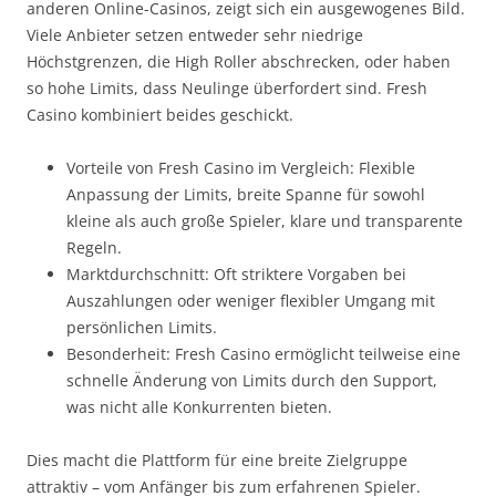
anderen Online-Casinos, zeigt sich ein ausgewogenes Bild.
Viele Anbieter setzen entweder sehr niedrige
Höchstgrenzen, die High Roller abschrecken, oder haben
so hohe Limits, dass Neulinge überfordert sind. Fresh
Casino kombiniert beides geschickt.
Vorteile von Fresh Casino im Vergleich: Flexible
Anpassung der Limits, breite Spanne für sowohl
kleine als auch große Spieler, klare und transparente
Regeln.
Marktdurchschnitt: Oft striktere Vorgaben bei
Auszahlungen oder weniger flexibler Umgang mit
persönlichen Limits.
Besonderheit: Fresh Casino ermöglicht teilweise eine
schnelle Änderung von Limits durch den Support,
was nicht alle Konkurrenten bieten.
Dies macht die Plattform für eine breite Zielgruppe
attraktiv – vom Anfänger bis zum erfahrenen Spieler.