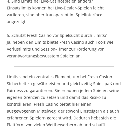
4. Sind Limits bei Live-Casinospielen anders?
Einsatzlimits können bei Live-Dealer-Spielen leicht
variieren, sind aber transparent im Spielinterface
angezeigt.
5. Schützt Fresh Casino vor Spielsucht durch Limits?
Ja, neben den Limits bietet Fresh Casino auch Tools wie
Verlustlimits und Session-Timer zur Förderung von
verantwortungsbewusstem Spielen an.
Limits sind ein zentrales Element, um bei Fresh Casino
Sicherheit zu gewährleisten und gleichzeitig Spielspaß und
Fairness zu garantieren. Sie erlauben jedem Spieler, seine
eigenen Grenzen zu setzen und damit das Risiko zu
kontrollieren. Fresh Casino bietet hier einen
ausgewogenen Mittelweg, der sowohl Einsteigern als auch
erfahrenen Spielern gerecht wird. Dadurch hebt sich die
Plattform von vielen Wettbewerbern ab und schafft