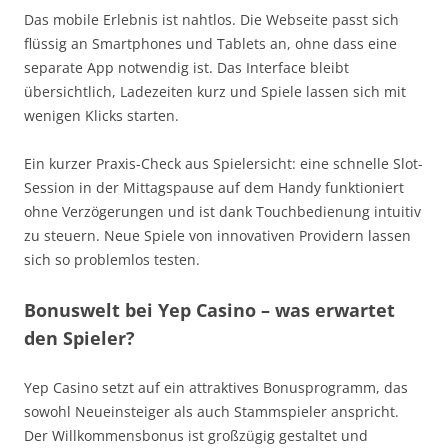
Das mobile Erlebnis ist nahtlos. Die Webseite passt sich
flüssig an Smartphones und Tablets an, ohne dass eine
separate App notwendig ist. Das Interface bleibt
übersichtlich, Ladezeiten kurz und Spiele lassen sich mit
wenigen Klicks starten.
Ein kurzer Praxis-Check aus Spielersicht: eine schnelle Slot-
Session in der Mittagspause auf dem Handy funktioniert
ohne Verzögerungen und ist dank Touchbedienung intuitiv
zu steuern. Neue Spiele von innovativen Providern lassen
sich so problemlos testen.
Bonuswelt bei Yep Casino – was erwartet
den Spieler?
Yep Casino setzt auf ein attraktives Bonusprogramm, das
sowohl Neueinsteiger als auch Stammspieler anspricht.
Der Willkommensbonus ist großzügig gestaltet und