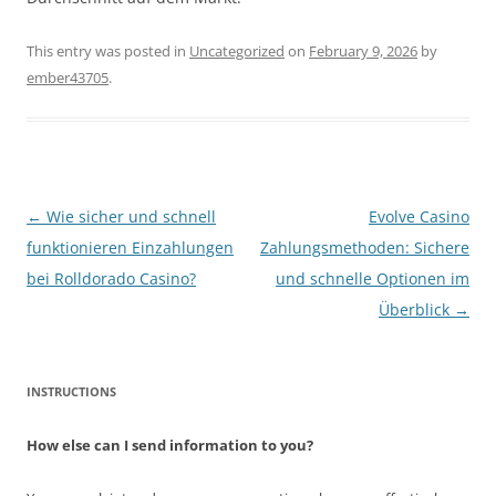
This entry was posted in
Uncategorized
on
February 9, 2026
by
ember43705
.
Post
←
Wie sicher und schnell
Evolve Casino
navigation
funktionieren Einzahlungen
Zahlungsmethoden: Sichere
bei Rolldorado Casino?
und schnelle Optionen im
Überblick
→
INSTRUCTIONS
How else can I send information to you?