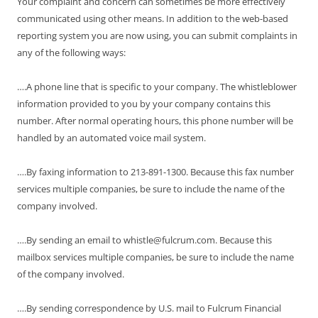
Your complaint and concern can sometimes be more effectively
communicated using other means. In addition to the web-based
reporting system you are now using, you can submit complaints in
any of the following ways:
….A phone line that is specific to your company. The whistleblower
information provided to you by your company contains this
number. After normal operating hours, this phone number will be
handled by an automated voice mail system.
….By faxing information to 213-891-1300. Because this fax number
services multiple companies, be sure to include the name of the
company involved.
….By sending an email to whistle@fulcrum.com. Because this
mailbox services multiple companies, be sure to include the name
of the company involved.
….By sending correspondence by U.S. mail to Fulcrum Financial