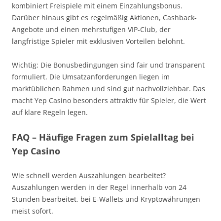
kombiniert Freispiele mit einem Einzahlungsbonus.
Darüber hinaus gibt es regelmäßig Aktionen, Cashback-
Angebote und einen mehrstufigen VIP-Club, der
langfristige Spieler mit exklusiven Vorteilen belohnt.
Wichtig: Die Bonusbedingungen sind fair und transparent
formuliert. Die Umsatzanforderungen liegen im
marktüblichen Rahmen und sind gut nachvollziehbar. Das
macht Yep Casino besonders attraktiv für Spieler, die Wert
auf klare Regeln legen.
FAQ – Häufige Fragen zum Spielalltag bei
Yep Casino
Wie schnell werden Auszahlungen bearbeitet?
Auszahlungen werden in der Regel innerhalb von 24
Stunden bearbeitet, bei E-Wallets und Kryptowährungen
meist sofort.