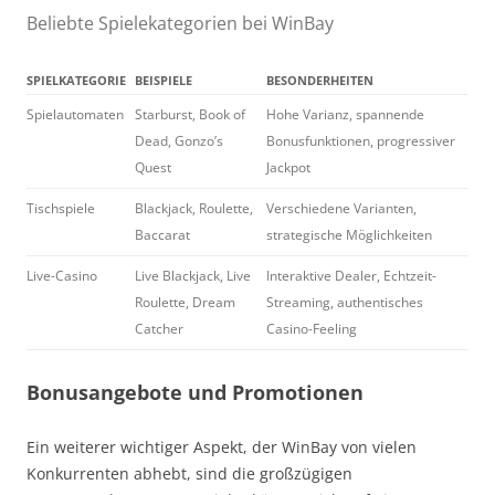
Beliebte Spielekategorien bei WinBay
SPIELKATEGORIE
BEISPIELE
BESONDERHEITEN
Spielautomaten
Starburst, Book of
Hohe Varianz, spannende
Dead, Gonzo’s
Bonusfunktionen, progressiver
Quest
Jackpot
Tischspiele
Blackjack, Roulette,
Verschiedene Varianten,
Baccarat
strategische Möglichkeiten
Live-Casino
Live Blackjack, Live
Interaktive Dealer, Echtzeit-
Roulette, Dream
Streaming, authentisches
Catcher
Casino-Feeling
Bonusangebote und Promotionen
Ein weiterer wichtiger Aspekt, der WinBay von vielen
Konkurrenten abhebt, sind die großzügigen