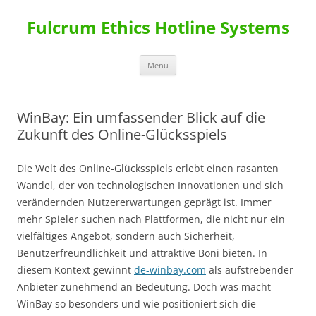
Skip
to
Fulcrum Ethics Hotline Systems
content
Menu
WinBay: Ein umfassender Blick auf die
Zukunft des Online-Glücksspiels
Die Welt des Online-Glücksspiels erlebt einen rasanten
Wandel, der von technologischen Innovationen und sich
verändernden Nutzererwartungen geprägt ist. Immer
mehr Spieler suchen nach Plattformen, die nicht nur ein
vielfältiges Angebot, sondern auch Sicherheit,
Benutzerfreundlichkeit und attraktive Boni bieten. In
diesem Kontext gewinnt
de-winbay.com
als aufstrebender
Anbieter zunehmend an Bedeutung. Doch was macht
WinBay so besonders und wie positioniert sich die