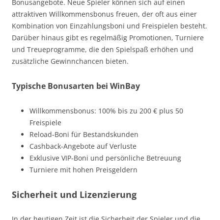
Bonusangebote. Neue Spieler können sich auf einen
attraktiven Willkommensbonus freuen, der oft aus einer
Kombination von Einzahlungsboni und Freispielen besteht.
Darüber hinaus gibt es regelmäßig Promotionen, Turniere
und Treueprogramme, die den Spielspaß erhöhen und
zusätzliche Gewinnchancen bieten.
Typische Bonusarten bei WinBay
Willkommensbonus: 100% bis zu 200 € plus 50
Freispiele
Reload-Boni für Bestandskunden
Cashback-Angebote auf Verluste
Exklusive VIP-Boni und persönliche Betreuung
Turniere mit hohen Preisgeldern
Sicherheit und Lizenzierung
In der heutigen Zeit ist die Sicherheit der Spieler und die