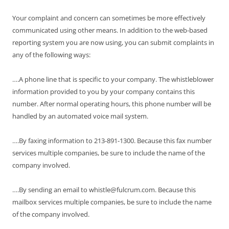
Your complaint and concern can sometimes be more effectively
communicated using other means. In addition to the web-based
reporting system you are now using, you can submit complaints in
any of the following ways:
….A phone line that is specific to your company. The whistleblower
information provided to you by your company contains this
number. After normal operating hours, this phone number will be
handled by an automated voice mail system.
….By faxing information to 213-891-1300. Because this fax number
services multiple companies, be sure to include the name of the
company involved.
….By sending an email to whistle@fulcrum.com. Because this
mailbox services multiple companies, be sure to include the name
of the company involved.