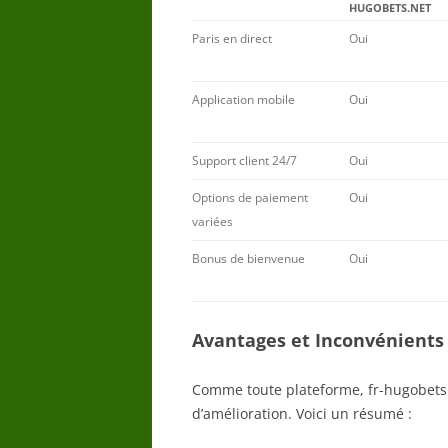
HUGOBETS.NET
Paris en direct
Oui
Application mobile
Oui
Support client 24/7
Oui
Options de paiement
Oui
variées
Bonus de bienvenue
Oui
Avantages et Inconvénients 
Comme toute plateforme, fr-hugobets.
d’amélioration. Voici un résumé :