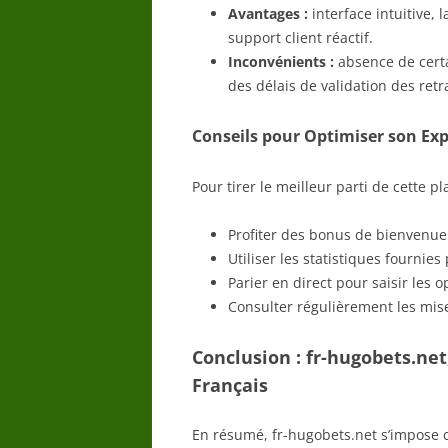
Avantages :
interface intuitive, 
support client réactif.
Inconvénients :
absence de certa
des délais de validation des retr
Conseils pour Optimiser son Exp
Pour tirer le meilleur parti de cette 
Profiter des bonus de bienvenue
Utiliser les statistiques fournies
Parier en direct pour saisir les 
Consulter régulièrement les mise
Conclusion : fr-hugobets.net
Français
En résumé, fr-hugobets.net s’impose 