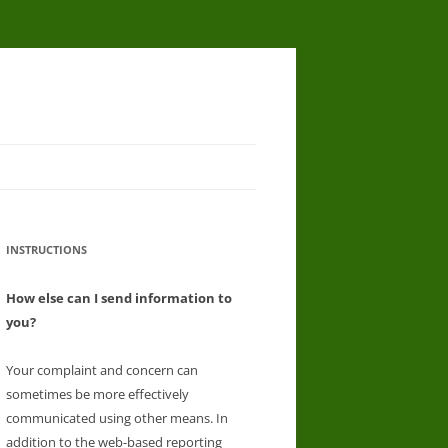
INSTRUCTIONS
How else can I send information to
you?
Your complaint and concern can
sometimes be more effectively
communicated using other means. In
addition to the web-based reporting