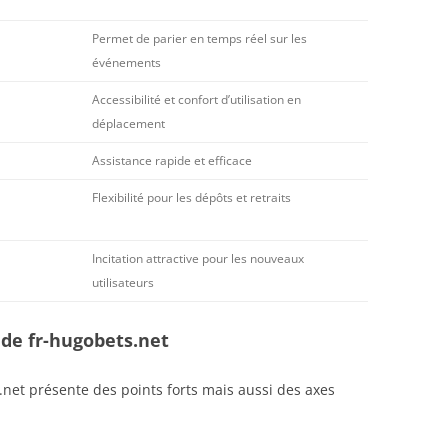
Permet de parier en temps réel sur les
événements
Accessibilité et confort d’utilisation en
déplacement
Assistance rapide et efficace
Flexibilité pour les dépôts et retraits
Incitation attractive pour les nouveaux
utilisateurs
de fr-hugobets.net
net présente des points forts mais aussi des axes