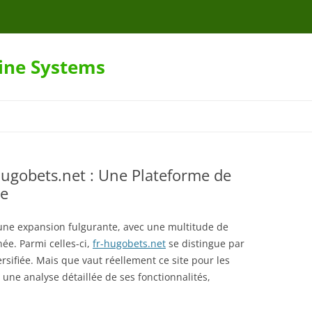
line Systems
hugobets.net : Une Plateforme de
ce
 une expansion fulgurante, avec une multitude de
e. Parmi celles-ci,
fr-hugobets.net
se distingue par
versifiée. Mais que vaut réellement ce site pour les
e une analyse détaillée de ses fonctionnalités,