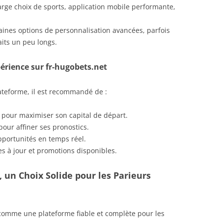
large choix de sports, application mobile performante,
ines options de personnalisation avancées, parfois
aits un peu longs.
érience sur fr-hugobets.net
plateforme, il est recommandé de :
 pour maximiser son capital de départ.
 pour affiner ses pronostics.
opportunités en temps réel.
s à jour et promotions disponibles.
, un Choix Solide pour les Parieurs
comme une plateforme fiable et complète pour les