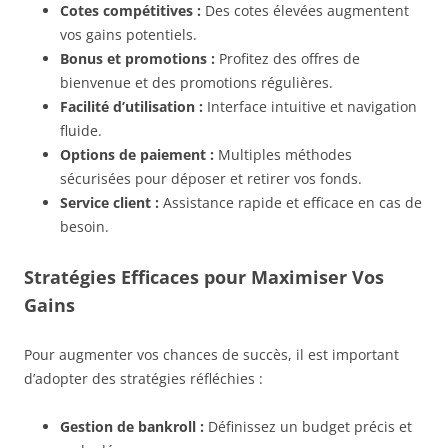
Cotes compétitives :
Des cotes élevées augmentent
vos gains potentiels.
Bonus et promotions :
Profitez des offres de
bienvenue et des promotions régulières.
Facilité d’utilisation :
Interface intuitive et navigation
fluide.
Options de paiement :
Multiples méthodes
sécurisées pour déposer et retirer vos fonds.
Service client :
Assistance rapide et efficace en cas de
besoin.
Stratégies Efficaces pour Maximiser Vos
Gains
Pour augmenter vos chances de succès, il est important
d’adopter des stratégies réfléchies :
Gestion de bankroll :
Définissez un budget précis et