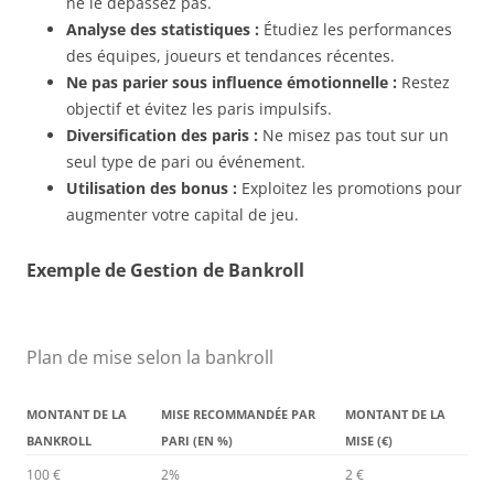
ne le dépassez pas.
Analyse des statistiques :
Étudiez les performances
des équipes, joueurs et tendances récentes.
Ne pas parier sous influence émotionnelle :
Restez
objectif et évitez les paris impulsifs.
Diversification des paris :
Ne misez pas tout sur un
seul type de pari ou événement.
Utilisation des bonus :
Exploitez les promotions pour
augmenter votre capital de jeu.
Exemple de Gestion de Bankroll
Plan de mise selon la bankroll
MONTANT DE LA
MISE RECOMMANDÉE PAR
MONTANT DE LA
BANKROLL
PARI (EN %)
MISE (€)
100 €
2%
2 €