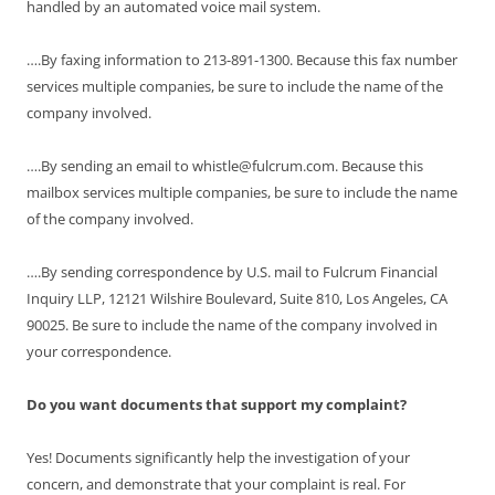
handled by an automated voice mail system.
….By faxing information to 213-891-1300. Because this fax number
services multiple companies, be sure to include the name of the
company involved.
….By sending an email to whistle@fulcrum.com. Because this
mailbox services multiple companies, be sure to include the name
of the company involved.
….By sending correspondence by U.S. mail to Fulcrum Financial
Inquiry LLP, 12121 Wilshire Boulevard, Suite 810, Los Angeles, CA
90025. Be sure to include the name of the company involved in
your correspondence.
Do you want documents that support my complaint?
Yes! Documents significantly help the investigation of your
concern, and demonstrate that your complaint is real. For