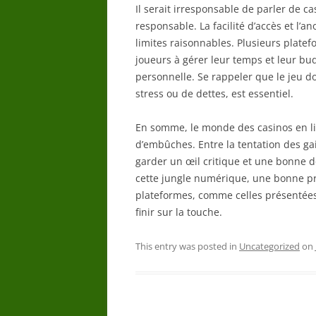
Il serait irresponsable de parler de c
responsable. La facilité d’accès et l’
limites raisonnables. Plusieurs platef
joueurs à gérer leur temps et leur bu
personnelle. Se rappeler que le jeu d
stress ou de dettes, est essentiel.
En somme, le monde des casinos en li
d’embûches. Entre la tentation des gain
garder un œil critique et une bonne d
cette jungle numérique, une bonne pr
plateformes, comme celles présentée
finir sur la touche.
This entry was posted in
Uncategorized
on