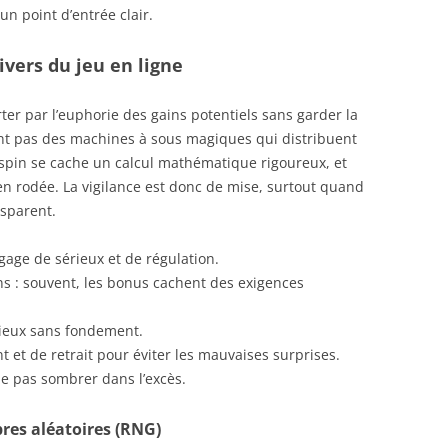
n point d’entrée clair.
ivers du jeu en ligne
orter par l’euphorie des gains potentiels sans garder la
sont pas des machines à sous magiques qui distribuent
e spin se cache un calcul mathématique rigoureux, et
en rodée. La vigilance est donc de mise, surtout quand
ansparent.
 gage de sérieux et de régulation.
ns : souvent, les bonus cachent des exigences
ogieux sans fondement.
 et de retrait pour éviter les mauvaises surprises.
ne pas sombrer dans l’excès.
res aléatoires (RNG)