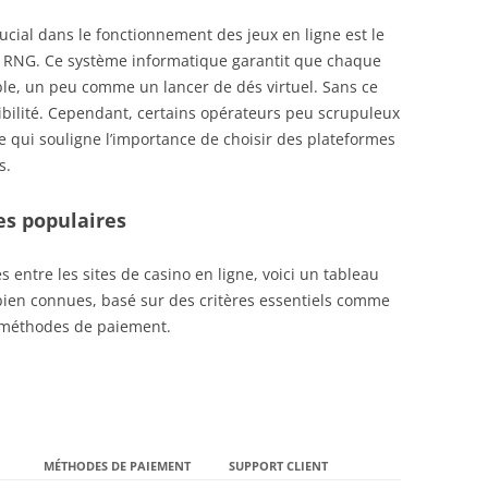
ial dans le fonctionnement des jeux en ligne est le
u RNG. Ce système informatique garantit que chaque
ble, un peu comme un lancer de dés virtuel. Sans ce
ibilité. Cependant, certains opérateurs peu scrupuleux
 qui souligne l’importance de choisir des plateformes
s.
s populaires
entre les sites de casino en ligne, voici un tableau
ien connues, basé sur des critères essentiels comme
es méthodes de paiement.
MÉTHODES DE PAIEMENT
SUPPORT CLIENT