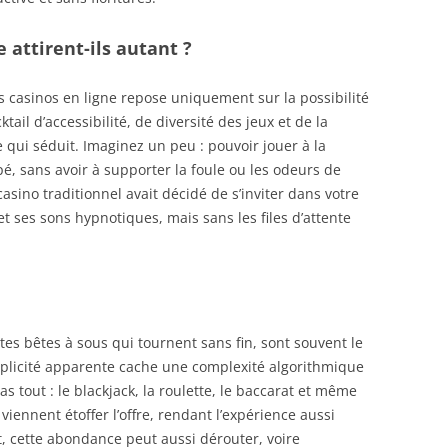
 attirent-ils autant ?
des casinos en ligne repose uniquement sur la possibilité
ktail d’accessibilité, de diversité des jeux et de la
qui séduit. Imaginez un peu : pouvoir jouer à la
é, sans avoir à supporter la foule ou les odeurs de
asino traditionnel avait décidé de s’inviter dans votre
et ses sons hypnotiques, mais sans les files d’attente
tes bêtes à sous qui tournent sans fin, sont souvent le
mplicité apparente cache une complexité algorithmique
pas tout : le blackjack, la roulette, le baccarat et même
 viennent étoffer l’offre, rendant l’expérience aussi
t, cette abondance peut aussi dérouter, voire