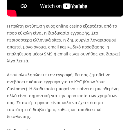
Η πρώτη εντύπωση ενός online casino εξαρτάται από το
πόσο εύκολη είναι η διαδικασία εγγραφής. Στα
περισσότερα ελληνικά sites, η δημιουργία λογαριασμού
απαιτεί μόνο όνομα, email και κωδικό πρόσβασης· η
επαλήθευση μέσω SMS ή email είναι συνήθης και διαρκεί
λίγα λεπτά.
Αφού ολοκληρώσετε την εγγραφή, θα σας ζητηθεί να
ανεβάσετε κάποια έγγραφα για το KYC (Know Your
Customer). Η διαδικασία μπορεί να φαίνεται μπερδεμένη,
αλλά είναι σημαντική για την προστασία των χρημάτων
σας. Σε αυτή τη φάση είναι καλό να έχετε έτοιμα
ταυτότητα ή διαβατήριο, καθώς και αποδεικτικό
διεύθυνσης.