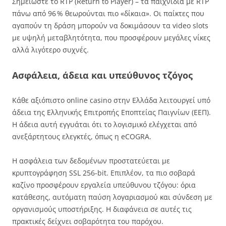
Σημειώστε το RTP (Return to Player) – τα παιχνίδια με RTP
πάνω από 96 % θεωρούνται πιο «δίκαια». Οι παίκτες που
αγαπούν τη δράση μπορούν να δοκιμάσουν τα video slots
με υψηλή μεταβλητότητα, που προσφέρουν μεγάλες νίκες
αλλά λιγότερο συχνές.
Ασφάλεια, άδεια και υπεύθυνος τζόγος
Κάθε αξιόπιστο online casino στην Ελλάδα λειτουργεί υπό
άδεια της Ελληνικής Επιτροπής Εποπτείας Παιγνίων (ΕΕΠ).
Η άδεια αυτή εγγυάται ότι το λογισμικό ελέγχεται από
ανεξάρτητους ελεγκτές, όπως η eCOGRA.
Η ασφάλεια των δεδομένων προστατεύεται με
κρυπτογράφηση SSL 256-bit. Επιπλέον, τα πιο σοβαρά
καζίνο προσφέρουν εργαλεία υπεύθυνου τζόγου: όρια
κατάθεσης, αυτόματη παύση λογαριασμού και σύνδεση με
οργανισμούς υποστήριξης. Η διαφάνεια σε αυτές τις
πρακτικές δείχνει σοβαρότητα του παρόχου.