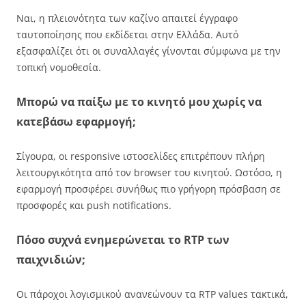
Ναι, η πλειονότητα των καζίνο απαιτεί έγγραφο
ταυτοποίησης που εκδίδεται στην Ελλάδα. Αυτό
εξασφαλίζει ότι οι συναλλαγές γίνονται σύμφωνα με την
τοπική νομοθεσία.
Μπορώ να παίξω με το κινητό μου χωρίς να
κατεβάσω εφαρμογή;
Σίγουρα, οι responsive ιστοσελίδες επιτρέπουν πλήρη
λειτουργικότητα από τον browser του κινητού. Ωστόσο, η
εφαρμογή προσφέρει συνήθως πιο γρήγορη πρόσβαση σε
προσφορές και push notifications.
Πόσο συχνά ενημερώνεται το RTP των
παιχνιδιών;
Οι πάροχοι λογισμικού ανανεώνουν τα RTP values τακτικά,