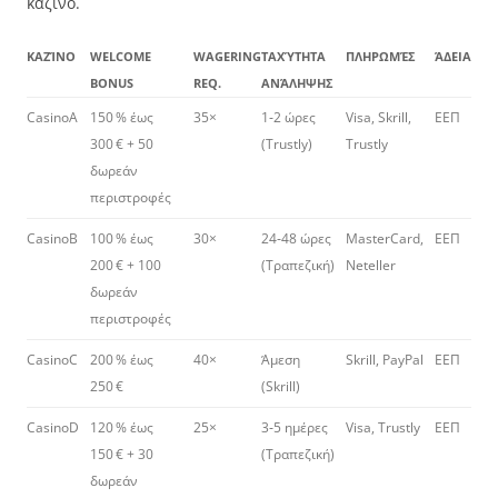
καζίνο.
ΚΑΖΊΝΟ
WELCOME
WAGERING
ΤΑΧΎΤΗΤΑ
ΠΛΗΡΩΜΈΣ
ΆΔΕΙΑ
BONUS
REQ.
ΑΝΆΛΗΨΗΣ
CasinoA
150 % έως
35×
1‑2 ώρες
Visa, Skrill,
ΕΕΠ
300 € + 50
(Trustly)
Trustly
δωρεάν
περιστροφές
CasinoB
100 % έως
30×
24‑48 ώρες
MasterCard,
ΕΕΠ
200 € + 100
(Τραπεζική)
Neteller
δωρεάν
περιστροφές
CasinoC
200 % έως
40×
Άμεση
Skrill, PayPal
ΕΕΠ
250 €
(Skrill)
CasinoD
120 % έως
25×
3‑5 ημέρες
Visa, Trustly
ΕΕΠ
150 € + 30
(Τραπεζική)
δωρεάν