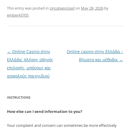
This entry was posted in
Uncategorized
on
May 28, 2026
by
ember43705
.
Post
←
Online Casino στην
Online casino στην Ελλάδα –
navigation
Ελλάδα: πλήρης οδηγός
βήματα και μέθοδοι
→
επιλογής, μπόνους και
ασφαλούς παιχνιδιού
INSTRUCTIONS
How else can I send information to you?
Your complaint and concern can sometimes be more effectively