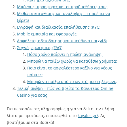
Μπόνους, προσφορές και οι προϋποθέσεις τους
Μεθόδοι κατάθεσης και ανάληψης – τι πρέπει να
ξέρετε
Εγγραφή και διαδικασία επαλήθευσης (KYC)
Mobile εμπειρία και εφαρμογές
Ασφάλεια, αδειοδότηση και υπεύθυνο παιχνίδι
Συχνές ερωτήσεις (FAQ)
Πόσο χρόνο παίρνει η πρώτη ανάληψη;
Μπορώ να παίξω χωρίς να καταθέσω χρήματα;
Ποιο είναι το ασφαλέστερο καζίνο για νέους
παίκτες;
Μπορώ να παίξω από το κινητό μου τηλέφωνο;
Τελική σκέψη – πώς να βρείτε τα Καλυτερα Online
Casino για εσάς
Για περισσότερες πληροφορίες ή για να δείτε την πλήρη
λίστα με προτάσεις, επισκεφθείτε το
kayales.gr/
. Ας
βουτήξουμε στα βασικά!