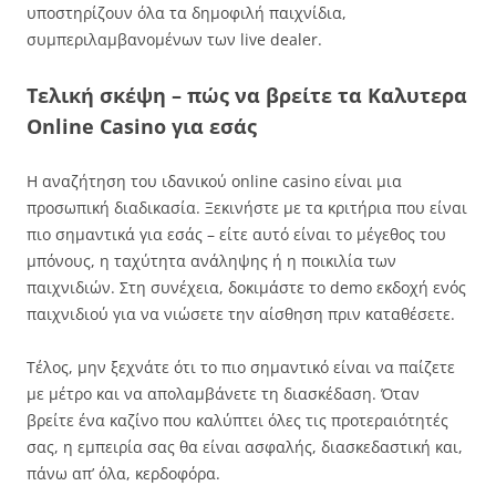
υποστηρίζουν όλα τα δημοφιλή παιχνίδια,
συμπεριλαμβανομένων των live dealer.
Τελική σκέψη – πώς να βρείτε τα Καλυτερα
Online Casino για εσάς
Η αναζήτηση του ιδανικού online casino είναι μια
προσωπική διαδικασία. Ξεκινήστε με τα κριτήρια που είναι
πιο σημαντικά για εσάς – είτε αυτό είναι το μέγεθος του
μπόνους, η ταχύτητα ανάληψης ή η ποικιλία των
παιχνιδιών. Στη συνέχεια, δοκιμάστε το demo εκδοχή ενός
παιχνιδιού για να νιώσετε την αίσθηση πριν καταθέσετε.
Τέλος, μην ξεχνάτε ότι το πιο σημαντικό είναι να παίζετε
με μέτρο και να απολαμβάνετε τη διασκέδαση. Όταν
βρείτε ένα καζίνο που καλύπτει όλες τις προτεραιότητές
σας, η εμπειρία σας θα είναι ασφαλής, διασκεδαστική και,
πάνω απ’ όλα, κερδοφόρα.