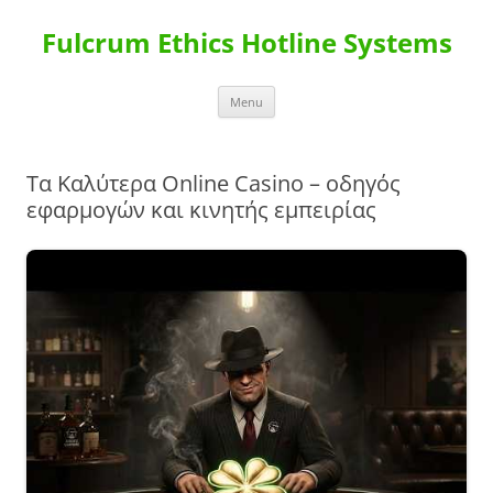
Skip
to
Fulcrum Ethics Hotline Systems
content
Menu
Τα Καλύτερα Online Casino – οδηγός
εφαρμογών και κινητής εμπειρίας