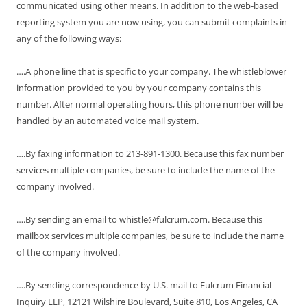
communicated using other means. In addition to the web-based
reporting system you are now using, you can submit complaints in
any of the following ways:
….A phone line that is specific to your company. The whistleblower
information provided to you by your company contains this
number. After normal operating hours, this phone number will be
handled by an automated voice mail system.
….By faxing information to 213-891-1300. Because this fax number
services multiple companies, be sure to include the name of the
company involved.
….By sending an email to whistle@fulcrum.com. Because this
mailbox services multiple companies, be sure to include the name
of the company involved.
….By sending correspondence by U.S. mail to Fulcrum Financial
Inquiry LLP, 12121 Wilshire Boulevard, Suite 810, Los Angeles, CA