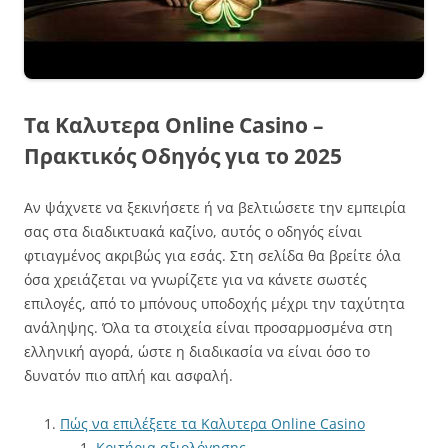
Τα Καλυτερα Online Casino –
Πρακτικός Οδηγός για το 2025
Αν ψάχνετε να ξεκινήσετε ή να βελτιώσετε την εμπειρία
σας στα διαδικτυακά καζίνο, αυτός ο οδηγός είναι
φτιαγμένος ακριβώς για εσάς. Στη σελίδα θα βρείτε όλα
όσα χρειάζεται να γνωρίζετε για να κάνετε σωστές
επιλογές, από το μπόνους υποδοχής μέχρι την ταχύτητα
ανάληψης. Όλα τα στοιχεία είναι προσαρμοσμένα στη
ελληνική αγορά, ώστε η διαδικασία να είναι όσο το
δυνατόν πιο απλή και ασφαλή.
Πώς να επιλέξετε τα Καλυτερα Online Casino
Κριτήρια αξιολόγησης